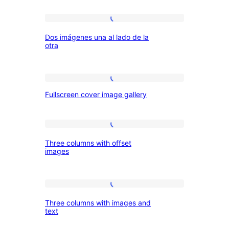
imágenes
Dos
y
Dos imágenes una al lado de la
imágenes
texto
otra
una
al
Fullscreen
lado
Fullscreen cover image gallery
cover
de
image
la
gallery
Three
otra
Three columns with offset
columns
images
with
offset
Three
images
Three columns with images and
columns
text
with