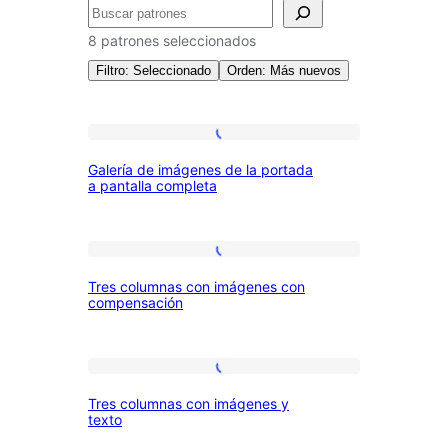
Buscar
8 patrones seleccionados
Filtro: Seleccionado
Orden: Más nuevos
Patrones:
Galería
Galería de imágenes de la portada
de
a pantalla completa
Galería
imágenes
de
Tres
la
Tres columnas con imágenes con
columnas
portada
compensación
con
a
imágenes
pantalla
Tres
con
completa
Tres columnas con imágenes y
columnas
compensación
texto
con