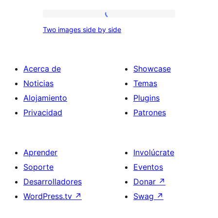
images
Two
and
Two images side by side
images
text
side
by
Acerca de
Showcase
side
Noticias
Temas
Alojamiento
Plugins
Privacidad
Patrones
Aprender
Involúcrate
Soporte
Eventos
Desarrolladores
Donar
↗
WordPress.tv
↗
Swag
↗