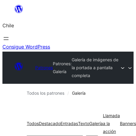
Saltar
al
Chile
contenido
Consigue WordPress
Galería de imágenes de
Patrones:
Patrones
la portada a pantalla
Galería
completa
Todos los patrones
Galería
Llamada
Todos
Destacado
Entradas
Texto
Galería
a la
Banners
acción