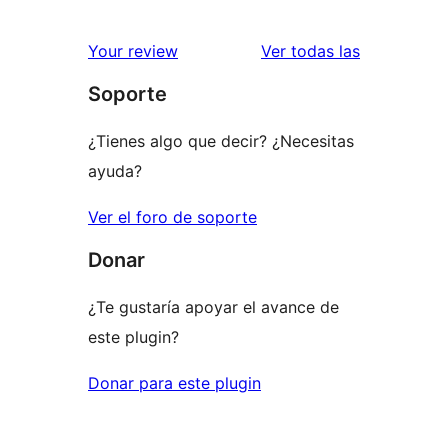
2
valoraciones
estrellas
de
reseñas
Your review
Ver todas las
1
Soporte
estrellas
¿Tienes algo que decir? ¿Necesitas
ayuda?
Ver el foro de soporte
Donar
¿Te gustaría apoyar el avance de
este plugin?
Donar para este plugin