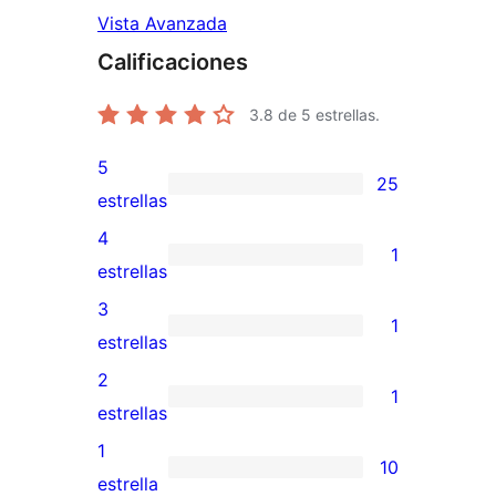
Vista Avanzada
Calificaciones
3.8
de 5 estrellas.
5
25
25
estrellas
valoraciones
4
1
de
1
estrellas
5
valoración
3
1
estrellas
de
1
estrellas
4
valoración
2
1
estrellas
de
1
estrellas
3
valoración
1
10
estrellas
de
10
estrella