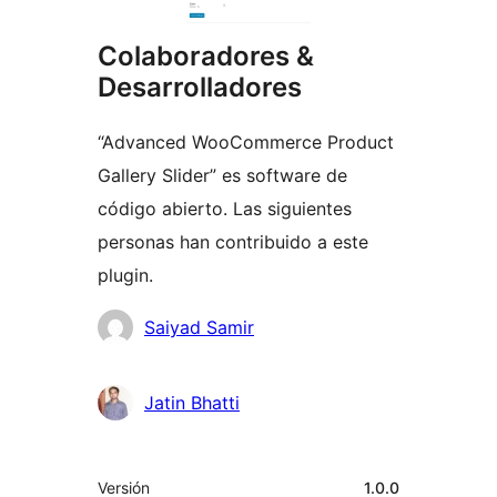
Colaboradores &
Desarrolladores
“Advanced WooCommerce Product
Gallery Slider” es software de
código abierto. Las siguientes
personas han contribuido a este
plugin.
Colaboradores
Saiyad Samir
Jatin Bhatti
Meta
Versión
1.0.0