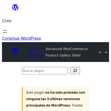
Saltar
al
Chile
contenido
Consigue WordPress
Plugin
Advanced WooCommerce
Directory
Product Gallery Slider
Buscar
plugins
Este plugin
no ha sido probado con
ninguna las 3 últimas versiones
principales de WordPress
. Puede