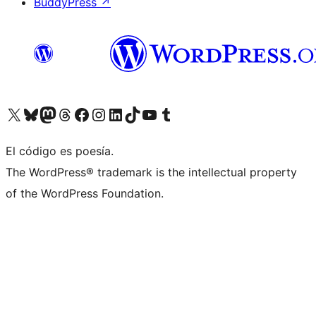
BuddyPress
↗
Visita nuestra cuenta de X (anteriormente Twitter)
Visita nuestra cuenta de Bluesky
Visita nuestra cuenta de Mastodon
Visita nuestra cuenta de Threads
Visita nuestra página de Facebook
Visita nuestra cuenta de Instagram
Visita nuestra cuenta de LinkedIn
Visita nuestra cuenta de TikTok
Visita nuestro canal de YouTube
Visita nuestra cuenta de Tumblr
El código es poesía.
The WordPress® trademark is the intellectual property
of the WordPress Foundation.