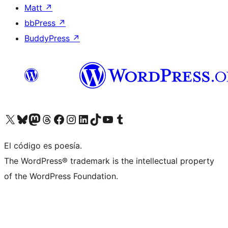
Matt
↗
bbPress
↗
BuddyPress
↗
Visita nuestra cuenta de X (anteriormente Twitter)
Visita nuestra cuenta de Bluesky
Visita nuestra cuenta de Mastodon
Visita nuestra cuenta de Threads
Visita nuestra página de Facebook
Visita nuestra cuenta de Instagram
Visita nuestra cuenta de LinkedIn
Visita nuestra cuenta de TikTok
Visita nuestro canal de YouTube
Visita nuestra cuenta de Tumblr
El código es poesía.
The WordPress® trademark is the intellectual property
of the WordPress Foundation.