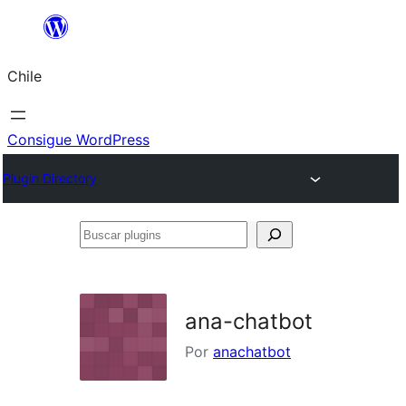
Saltar
al
Chile
contenido
Consigue WordPress
Plugin Directory
Buscar
plugins
ana-chatbot
Por
anachatbot