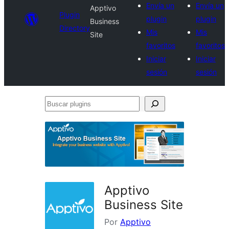
Envía un
Envía un
Apptivo
Plugin
plugin
plugin
Business
Directory
Mis
Mis
Site
favoritos
favoritos
Iniciar
Iniciar
sesión
sesión
Buscar
plugins
Apptivo
Business Site
Por
Apptivo