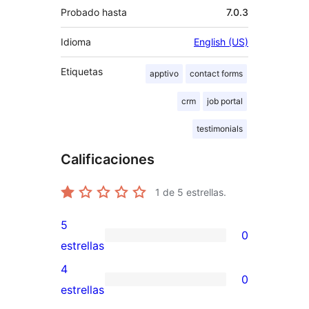
Probado hasta
7.0.3
Idioma
English (US)
Etiquetas
apptivo
contact forms
crm
job portal
testimonials
Calificaciones
1
de 5 estrellas.
5
0
0
estrellas
valoraciones
4
0
de
0
estrellas
5