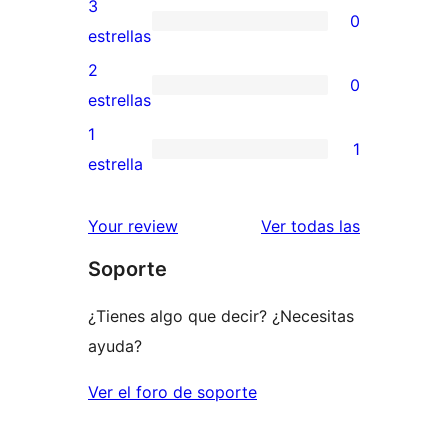
valoraciones
3
0
estrellas
de
0
estrellas
4
valoraciones
2
0
estrellas
de
0
estrellas
3
valoraciones
1
1
estrellas
de
1
estrella
2
valoración
estrellas
de
reseñas
Your review
Ver todas las
1
Soporte
estrellas
¿Tienes algo que decir? ¿Necesitas
ayuda?
Ver el foro de soporte