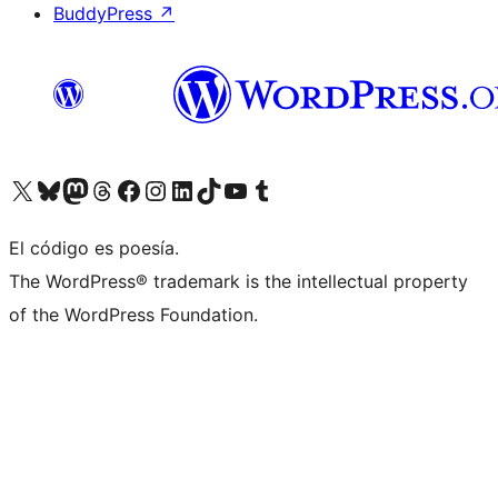
BuddyPress
↗
Visita nuestra cuenta de X (anteriormente Twitter)
Visita nuestra cuenta de Bluesky
Visita nuestra cuenta de Mastodon
Visita nuestra cuenta de Threads
Visita nuestra página de Facebook
Visita nuestra cuenta de Instagram
Visita nuestra cuenta de LinkedIn
Visita nuestra cuenta de TikTok
Visita nuestro canal de YouTube
Visita nuestra cuenta de Tumblr
El código es poesía.
The WordPress® trademark is the intellectual property
of the WordPress Foundation.