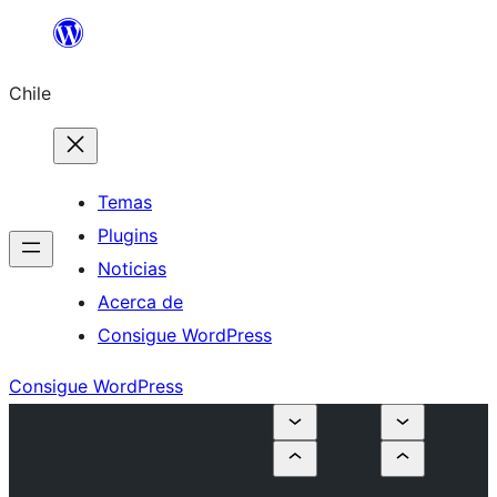
Saltar
al
Chile
contenido
Temas
Plugins
Noticias
Acerca de
Consigue WordPress
Consigue WordPress