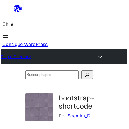
Saltar
al
Chile
contenido
Consigue WordPress
Plugin Directory
Buscar
plugins
bootstrap-
shortcode
Por
Shamim_D