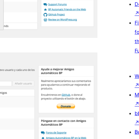
D
F
f
t
F
W
M
b
B