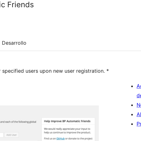
c Friends
Desarrollo
 specified users upon new user registration. *
A
d
N
A
P