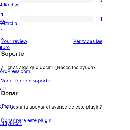
0
estrellas
de
onar
0
estrellas
3
↗
valoraciones
1
1
estrellas
ive
de
1
estrella
or
2
valoración
he
estrellas
de
reseñas
Your review
Ver todas las
uture
1
Soporte
estrellas
¿Tienes algo que decir? ¿Necesitas ayuda?
ordPress.com
↗
Ver el foro de soporte
att
Donar
↗
bPress
¿Te gustaría apoyar el avance de este plugin?
↗
Donar para este plugin
uddyPress