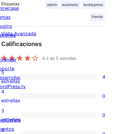
Etiquetas
admin
automatic
buddypress
howcase
emas
friends
lugins
Vista Avanzada
atrones
Calificaciones
4.2
de 5 estrellas.
prender
oporte
5
4
esarrolladores
4
estrellas
ordPress.tv
valoraciones
4
↗
0
de
0
estrellas
5
valoraciones
3
0
estrellas
de
0
estrellas
nvolúcrate
4
valoraciones
ventos
2