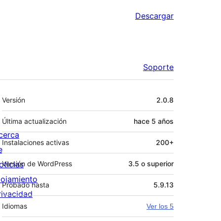
Descargar
Soporte
Meta
Versión
2.0.8
Última actualización
hace
5 años
cerca
Instalaciones activas
200+
e
oticias
Versión de WordPress
3.5 o superior
lojamiento
Probado hasta
5.9.13
rivacidad
Idiomas
Ver los 5