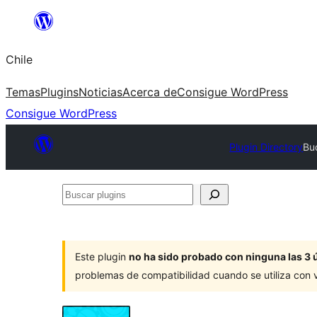
Saltar
al
Chile
contenido
Temas
Plugins
Noticias
Acerca de
Consigue WordPress
Consigue WordPress
Plugin Directory
Bu
Buscar
plugins
Este plugin
no ha sido probado con ninguna las 3 
problemas de compatibilidad cuando se utiliza con 