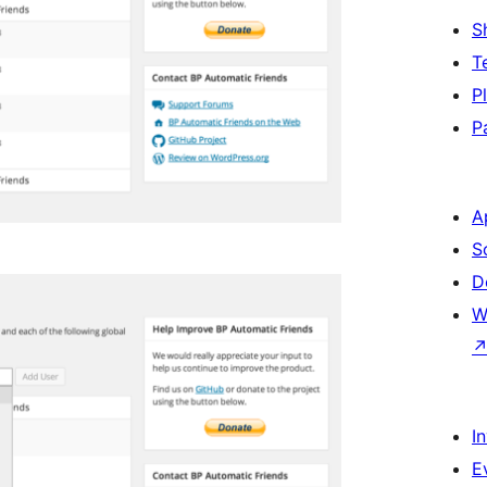
S
T
P
P
A
S
D
W
I
E