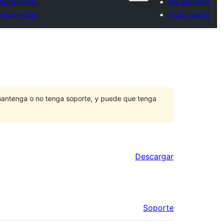
is favoritos
Mis favoritos
niciar sesión
Iniciar sesión
mantenga o no tenga soporte, y puede que tenga
Descargar
Soporte