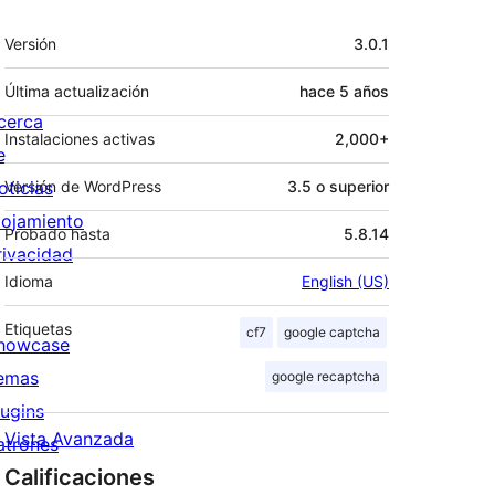
Meta
Versión
3.0.1
Última actualización
hace
5 años
cerca
Instalaciones activas
2,000+
e
oticias
Versión de WordPress
3.5 o superior
lojamiento
Probado hasta
5.8.14
rivacidad
Idioma
English (US)
Etiquetas
cf7
google captcha
howcase
emas
google recaptcha
lugins
Vista Avanzada
atrones
Calificaciones