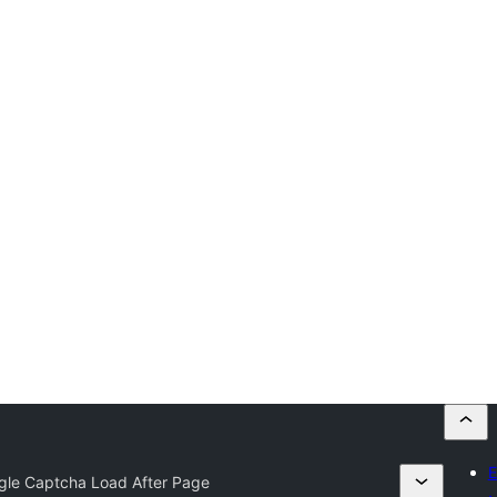
E
gle Captcha Load After Page