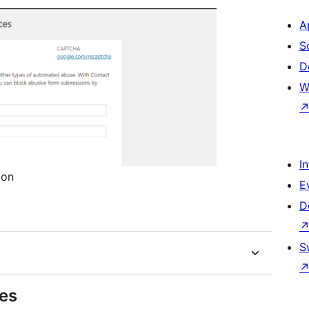
A
S
D
W
I
ion
E
D
S
res