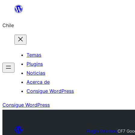
Saltar
al
Chile
contenido
Temas
Plugins
Noticias
Acerca de
Consigue WordPress
Consigue WordPress
Plugin Directory
CF7 Goo