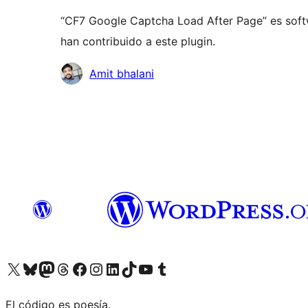
“CF7 Google Captcha Load After Page” es softw
han contribuido a este plugin.
Colaboradores
Amit bhalani
Visita nuestra cuenta de X (anteriormente Twitter)
Visita nuestra cuenta de Bluesky
Visita nuestra cuenta de Mastodon
Visita nuestra cuenta de Threads
Visita nuestra página de Facebook
Visita nuestra cuenta de Instagram
Visita nuestra cuenta de LinkedIn
Visita nuestra cuenta de TikTok
Visita nuestro canal de YouTube
Visita nuestra cuenta de Tumblr
El código es poesía.