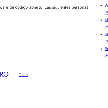
W
are de código abierto. Las siguientes personas
M
b
B
Chile