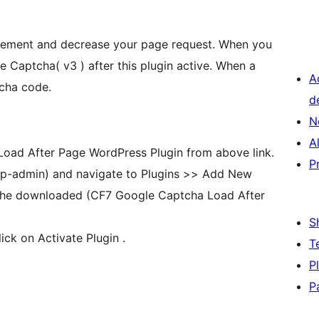
ovement and decrease your page request. When you
 Captcha( v3 ) after this plugin active. When a
A
tcha code.
d
N
A
oad After Page WordPress Plugin from above link.
P
p-admin) and navigate to Plugins >> Add New
the downloaded (CF7 Google Captcha Load After
S
Once you install this plugin successfully, click on Activate Plugin .
T
P
P