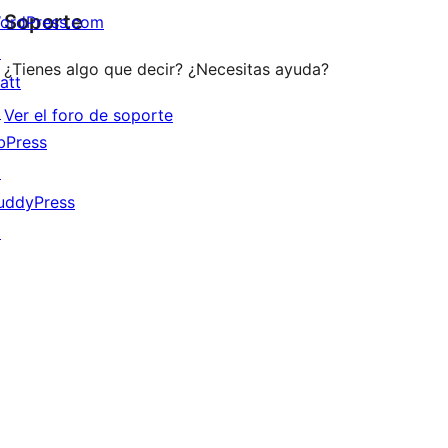
1
Soporte
ordPress.com
estrellas
↗
¿Tienes algo que decir? ¿Necesitas ayuda?
att
↗
Ver el foro de soporte
bPress
↗
uddyPress
↗