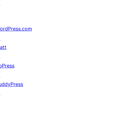
↗
ordPress.com
↗
att
↗
bPress
↗
uddyPress
↗