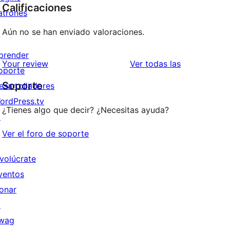
Calificaciones
atrones
Aún no se han enviado valoraciones.
prender
reseñas
Your review
Ver todas las
oporte
Soporte
esarrolladores
ordPress.tv
¿Tienes algo que decir? ¿Necesitas ayuda?
↗
Ver el foro de soporte
nvolúcrate
ventos
onar
↗
wag