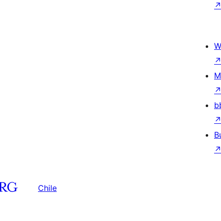
W
M
b
B
Chile