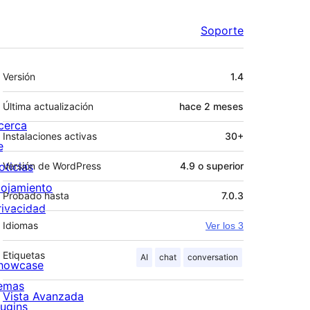
Soporte
Meta
Versión
1.4
Última actualización
hace
2 meses
cerca
Instalaciones activas
30+
e
oticias
Versión de WordPress
4.9 o superior
lojamiento
Probado hasta
7.0.3
rivacidad
Idiomas
Ver los 3
Etiquetas
AI
chat
conversation
howcase
emas
Vista Avanzada
lugins