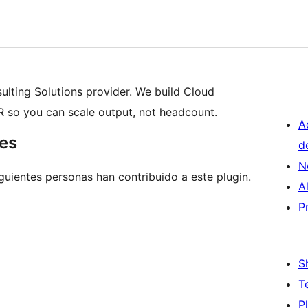
ulting Solutions provider. We build Cloud
R so you can scale output, not headcount.
A
res
d
N
guientes personas han contribuido a este plugin.
A
P
S
T
P