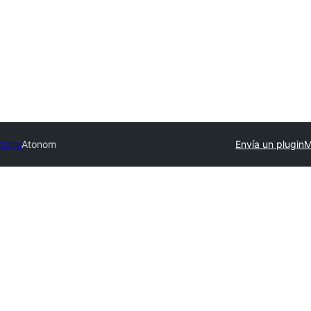
ctory
Atonom
Envía un plugin
M