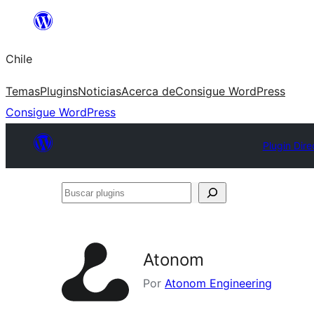
Saltar
al
Chile
contenido
Temas
Plugins
Noticias
Acerca de
Consigue WordPress
Consigue WordPress
Plugin Dire
Buscar
plugins
Atonom
Por
Atonom Engineering