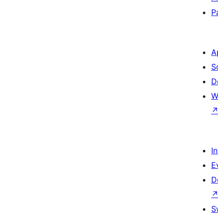
P
A
S
D
W
I
E
D
S