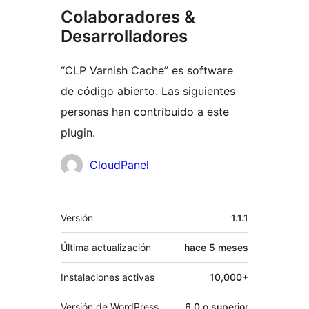
Colaboradores &
Desarrolladores
“CLP Varnish Cache” es software
de código abierto. Las siguientes
personas han contribuido a este
plugin.
Colaboradores
CloudPanel
Meta
Versión
1.1.1
Última actualización
hace
5 meses
Instalaciones activas
10,000+
Versión de WordPress
6.0 o superior