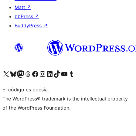
Matt
↗
bbPress
↗
BuddyPress
↗
Visita nuestra cuenta de X (anteriormente Twitter)
Visita nuestra cuenta de Bluesky
Visita nuestra cuenta de Mastodon
Visita nuestra cuenta de Threads
Visita nuestra página de Facebook
Visita nuestra cuenta de Instagram
Visita nuestra cuenta de LinkedIn
Visita nuestra cuenta de TikTok
Visita nuestro canal de YouTube
Visita nuestra cuenta de Tumblr
El código es poesía.
The WordPress® trademark is the intellectual property
of the WordPress Foundation.