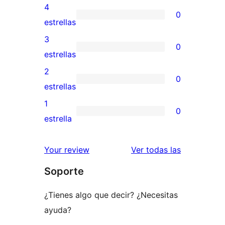
valoraciones
4
0
de
0
estrellas
5
valoraciones
3
0
estrellas
de
0
estrellas
4
valoraciones
2
0
estrellas
de
0
estrellas
3
valoraciones
1
0
estrellas
de
0
estrella
2
valoraciones
estrellas
de
reseñas
Your review
Ver todas las
1
Soporte
estrellas
¿Tienes algo que decir? ¿Necesitas
ayuda?