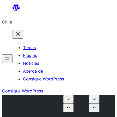
Saltar
al
Chile
contenido
Temas
Plugins
Noticias
Acerca de
Consigue WordPress
Consigue WordPress