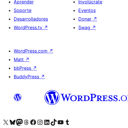
Aprender
Involúcrate
Soporte
Eventos
Desarrolladores
Donar
↗
WordPress.tv
↗
Swag
↗
WordPress.com
↗
Matt
↗
bbPress
↗
BuddyPress
↗
Visita nuestra cuenta de X (anteriormente Twitter)
Visita nuestra cuenta de Bluesky
Visita nuestra cuenta de Mastodon
Visita nuestra cuenta de Threads
Visita nuestra página de Facebook
Visita nuestra cuenta de Instagram
Visita nuestra cuenta de LinkedIn
Visita nuestra cuenta de TikTok
Visita nuestro canal de YouTube
Visita nuestra cuenta de Tumblr