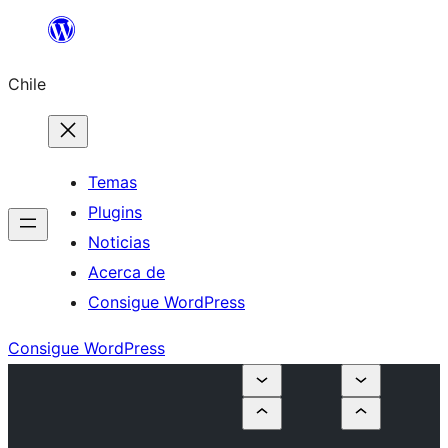
Saltar
al
Chile
contenido
Temas
Plugins
Noticias
Acerca de
Consigue WordPress
Consigue WordPress