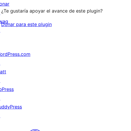
onar
¿Te gustaría apoyar el avance de este plugin?
↗
wag
Donar para este plugin
↗
ordPress.com
↗
att
↗
bPress
↗
uddyPress
↗