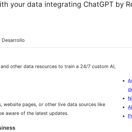
th your data integrating ChatGPT by R
Desarrollo
and other data resources to train a 24/7 custom AI,
A
d
N
 website pages, or other live data sources like
A
e aware of the latest updates.
P
usiness