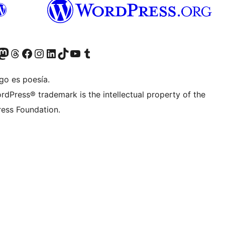
teriormente Twitter)
tra cuenta de Bluesky
sita nuestra cuenta de Mastodon
Visita nuestra cuenta de Threads
Visita nuestra página de Facebook
Visita nuestra cuenta de Instagram
Visita nuestra cuenta de LinkedIn
Visita nuestra cuenta de TikTok
Visita nuestro canal de YouTube
Visita nuestra cuenta de Tumblr
go es poesía.
rdPress® trademark is the intellectual property of the
ess Foundation.