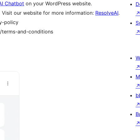
AI Chatbot
on your WordPress website.
D
. Visit our website for more information:
ResolveAI
.
y-policy
S
o/terms-and-conditions
W
M
b
B