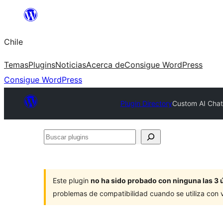
Saltar
al
Chile
contenido
Temas
Plugins
Noticias
Acerca de
Consigue WordPress
Consigue WordPress
Plugin Directory
Custom AI Chat
Buscar
plugins
Este plugin
no ha sido probado con ninguna las 3 
problemas de compatibilidad cuando se utiliza con 