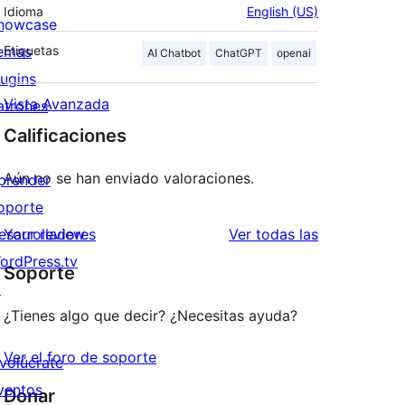
Idioma
English (US)
howcase
emas
Etiquetas
AI Chatbot
ChatGPT
openai
lugins
Vista Avanzada
atrones
Calificaciones
Aún no se han enviado valoraciones.
prender
oporte
reseñas
esarrolladores
Your review
Ver todas las
ordPress.tv
Soporte
↗
¿Tienes algo que decir? ¿Necesitas ayuda?
Ver el foro de soporte
nvolúcrate
ventos
Donar