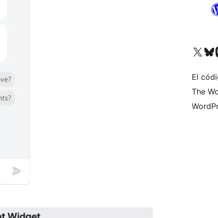
Visita nuestra cuenta de X (an
Visita nues
Vi
El códi
The Wo
WordPr