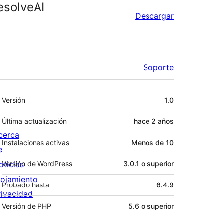
esolveAI
Descargar
Soporte
Meta
Versión
1.0
Última actualización
hace
2 años
cerca
Instalaciones activas
Menos de 10
e
oticias
Versión de WordPress
3.0.1 o superior
lojamiento
Probado hasta
6.4.9
rivacidad
Versión de PHP
5.6 o superior