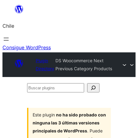
Saltar
al
Chile
contenido
Consigue WordPress
Plugin
DS Woocommerce Next
Directory
Previous Category Products
Buscar
plugins
Este plugin
no ha sido probado con
ninguna las 3 últimas versiones
principales de WordPress
. Puede