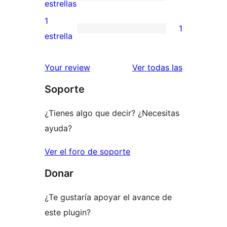
de
0
estrellas
3
valoraciones
1
1
estrellas
de
1
estrella
2
valoración
estrellas
de
reseñas
Your review
Ver todas las
1
Soporte
estrellas
¿Tienes algo que decir? ¿Necesitas
ayuda?
Ver el foro de soporte
Donar
¿Te gustaría apoyar el avance de
este plugin?