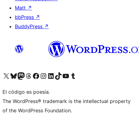
Matt
↗
bbPress
↗
BuddyPress
↗
Visita nuestra cuenta de X (anteriormente Twitter)
Visita nuestra cuenta de Bluesky
Visita nuestra cuenta de Mastodon
Visita nuestra cuenta de Threads
Visita nuestra página de Facebook
Visita nuestra cuenta de Instagram
Visita nuestra cuenta de LinkedIn
Visita nuestra cuenta de TikTok
Visita nuestro canal de YouTube
Visita nuestra cuenta de Tumblr
El código es poesía.
The WordPress® trademark is the intellectual property
of the WordPress Foundation.