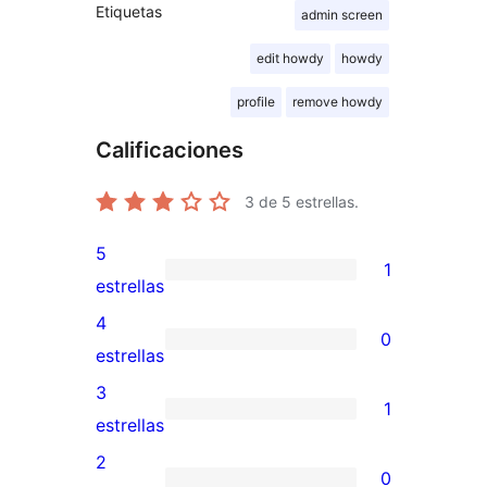
Etiquetas
admin screen
edit howdy
howdy
profile
remove howdy
Calificaciones
3
de 5 estrellas.
5
1
1
estrellas
valoración
4
0
de
0
estrellas
5
valoraciones
3
1
estrellas
de
1
estrellas
4
valoración
2
0
estrellas