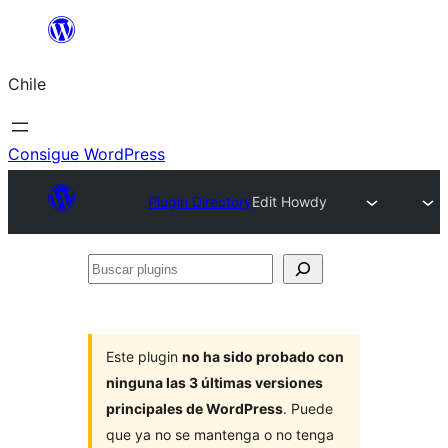
Saltar
al
Chile
contenido
Consigue WordPress
Plugin Directory
Edit Howdy
Buscar
plugins
Este plugin
no ha sido probado con
ninguna las 3 últimas versiones
principales de WordPress
. Puede
que ya no se mantenga o no tenga