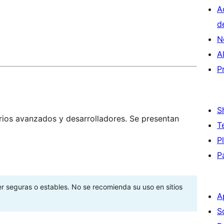
A
d
N
A
P
S
rios avanzados y desarrolladores. Se presentan
T
P
P
er seguras o estables. No se recomienda su uso en sitios
A
S