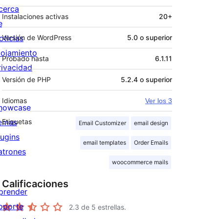
cerca
Instalaciones activas
20+
e
oticias
Versión de WordPress
5.0 o superior
lojamiento
Probado hasta
6.1.11
rivacidad
Versión de PHP
5.2.4 o superior
Idiomas
Ver los 3
howcase
emas
Etiquetas
Email Customizer
email design
lugins
email templates
Order Emails
atrones
woocommerce mails
Calificaciones
prender
oporte
2.3
de 5 estrellas.