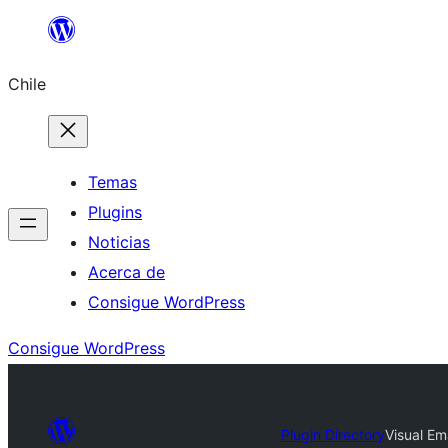
Saltar
al
Chile
contenido
Temas
Plugins
Noticias
Acerca de
Consigue WordPress
Consigue WordPress
Plugin Directory
Visual E