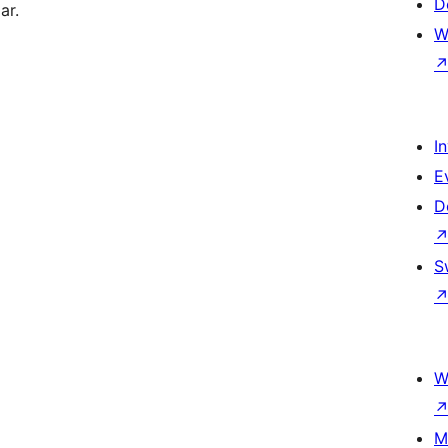
D
ar.
W
I
E
D
S
W
M