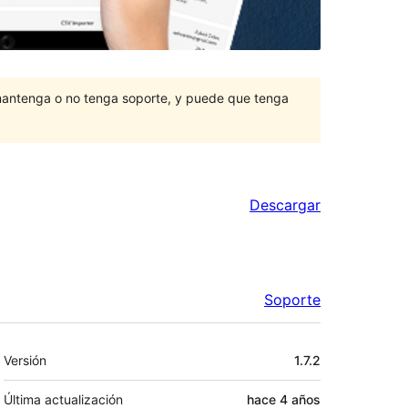
mantenga o no tenga soporte, y puede que tenga
Descargar
Soporte
Meta
Versión
1.7.2
Última actualización
hace
4 años