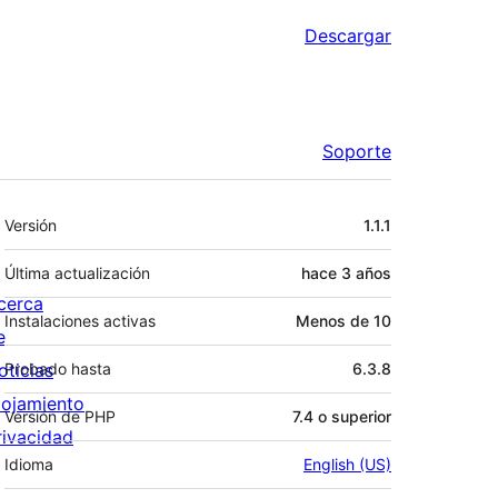
Descargar
Soporte
Meta
Versión
1.1.1
Última actualización
hace
3 años
cerca
Instalaciones activas
Menos de 10
e
oticias
Probado hasta
6.3.8
lojamiento
Versión de PHP
7.4 o superior
rivacidad
Idioma
English (US)