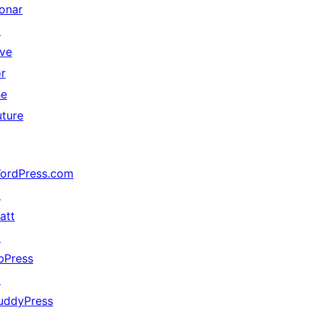
onar
↗
ive
or
he
uture
ordPress.com
↗
att
↗
bPress
↗
uddyPress