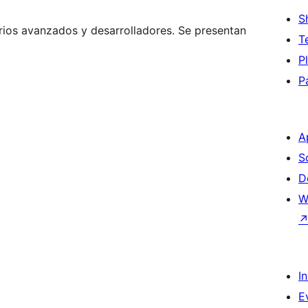
S
rios avanzados y desarrolladores. Se presentan
T
P
P
A
S
D
W
I
E