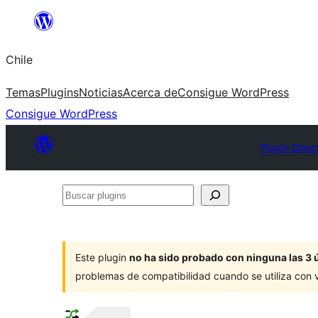
Saltar
al
Chile
contenido
Temas
Plugins
Noticias
Acerca de
Consigue WordPress
Consigue WordPress
Plugin Direc
Buscar
plugins
Este plugin
no ha sido probado con ninguna las 3 
problemas de compatibilidad cuando se utiliza con 