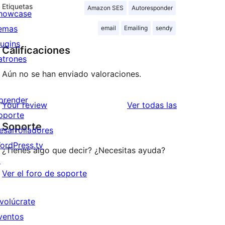
Etiquetas
Amazon SES
Autoresponder
howcase
emas
email
Emailing
sendy
lugins
Calificaciones
atrones
Aún no se han enviado valoraciones.
prender
reseñas
Your review
Ver todas las
oporte
Soporte
esarrolladores
ordPress.tv
¿Tienes algo que decir? ¿Necesitas ayuda?
↗
Ver el foro de soporte
nvolúcrate
ventos