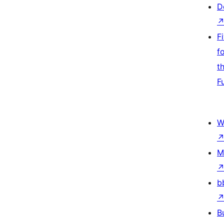
D
F
f
t
F
W
M
b
B