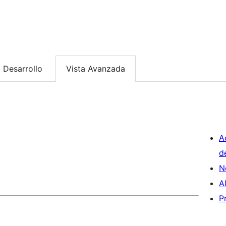
Desarrollo
Vista Avanzada
A
d
N
A
P