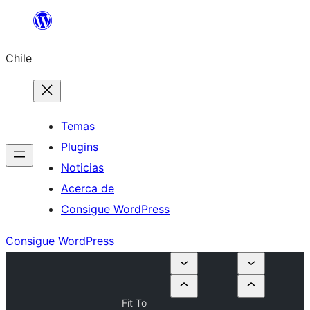
Saltar
al
Chile
contenido
Temas
Plugins
Noticias
Acerca de
Consigue WordPress
Consigue WordPress
Fit To