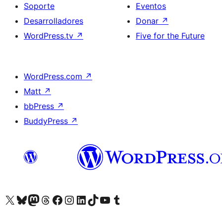
Soporte
Eventos
Desarrolladores
Donar
↗
WordPress.tv
↗
Five for the Future
WordPress.com
↗
Matt
↗
bbPress
↗
BuddyPress
↗
Visita nuestra cuenta de X (anteriormente Twitter)
Visita nuestra cuenta de Bluesky
Visita nuestra cuenta de Mastodon
Visita nuestra cuenta de Threads
Visita nuestra página de Facebook
Visita nuestra cuenta de Instagram
Visita nuestra cuenta de LinkedIn
Visita nuestra cuenta de TikTok
Visita nuestro canal de YouTube
Visita nuestra cuenta de Tumblr