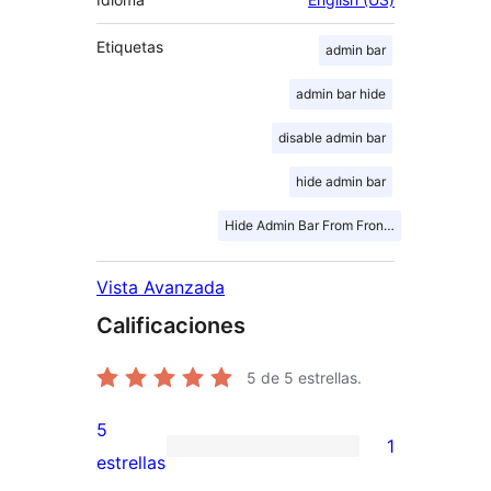
Etiquetas
admin bar
admin bar hide
disable admin bar
hide admin bar
Hide Admin Bar From Front End
Vista Avanzada
Calificaciones
5
de 5 estrellas.
5
1
1
estrellas