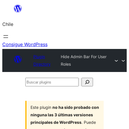
Saltar
al
Chile
contenido
Consigue WordPress
Plugin
Hide Admin Bar For User
Directory
Roles
Buscar
plugins
Este plugin
no ha sido probado con
ninguna las 3 últimas versiones
principales de WordPress
. Puede