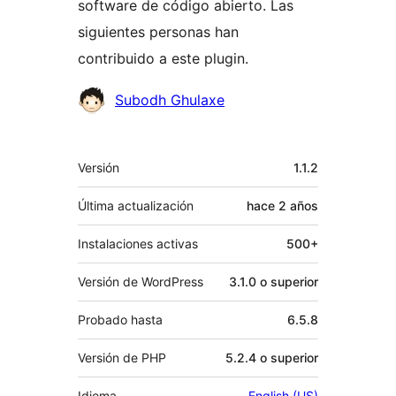
software de código abierto. Las
siguientes personas han
contribuido a este plugin.
Colaboradores
Subodh Ghulaxe
Meta
Versión
1.1.2
Última actualización
hace
2 años
Instalaciones activas
500+
Versión de WordPress
3.1.0 o superior
Probado hasta
6.5.8
Versión de PHP
5.2.4 o superior
Idioma
English (US)