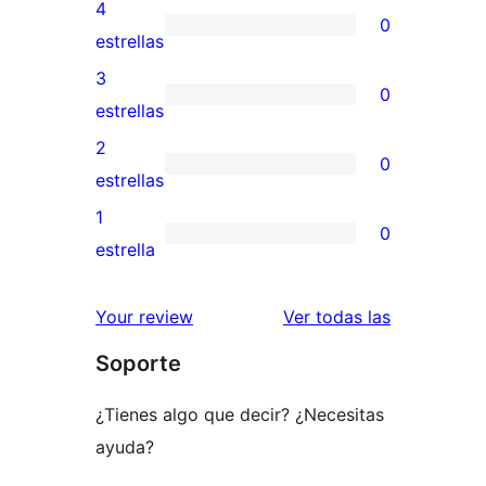
valoración
4
0
de
0
estrellas
5
valoraciones
3
0
estrellas
de
0
estrellas
4
valoraciones
2
0
estrellas
de
0
estrellas
3
valoraciones
1
0
estrellas
de
0
estrella
2
valoraciones
estrellas
de
reseñas
Your review
Ver todas las
1
Soporte
estrellas
¿Tienes algo que decir? ¿Necesitas
ayuda?