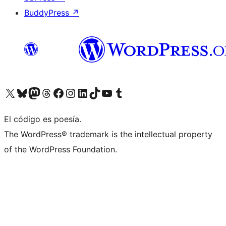
BuddyPress
↗
Visita nuestra cuenta de X (anteriormente Twitter)
Visita nuestra cuenta de Bluesky
Visita nuestra cuenta de Mastodon
Visita nuestra cuenta de Threads
Visita nuestra página de Facebook
Visita nuestra cuenta de Instagram
Visita nuestra cuenta de LinkedIn
Visita nuestra cuenta de TikTok
Visita nuestro canal de YouTube
Visita nuestra cuenta de Tumblr
El código es poesía.
The WordPress® trademark is the intellectual property
of the WordPress Foundation.