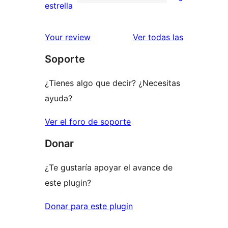
estrellas
de
0
estrella
2
valoraciones
estrellas
de
reseñas
Your review
Ver todas las
1
Soporte
estrellas
¿Tienes algo que decir? ¿Necesitas
ayuda?
Ver el foro de soporte
Donar
¿Te gustaría apoyar el avance de
este plugin?
Donar para este plugin