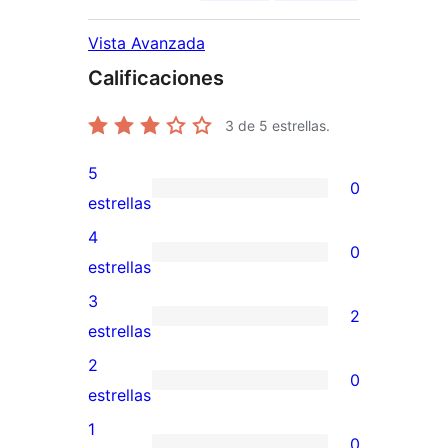
Vista Avanzada
Calificaciones
3
de 5 estrellas.
5
0
0
estrellas
valoraciones
4
0
de
0
estrellas
5
valoraciones
3
2
estrellas
de
2
estrellas
4
valoraciones
2
0
estrellas
de
0
estrellas
3
valoraciones
1
0