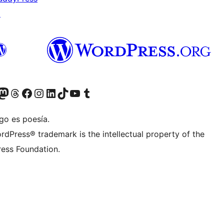
↗
teriormente Twitter)
tra cuenta de Bluesky
sita nuestra cuenta de Mastodon
Visita nuestra cuenta de Threads
Visita nuestra página de Facebook
Visita nuestra cuenta de Instagram
Visita nuestra cuenta de LinkedIn
Visita nuestra cuenta de TikTok
Visita nuestro canal de YouTube
Visita nuestra cuenta de Tumblr
go es poesía.
rdPress® trademark is the intellectual property of the
ess Foundation.