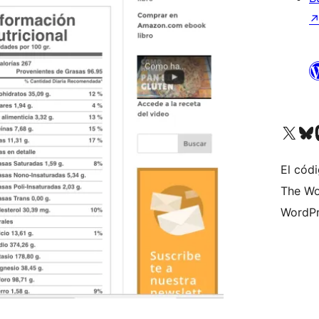
Visita nuestra cuenta de X (an
Visita nues
Vi
El códi
The Wo
WordPr