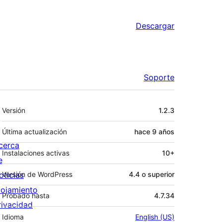
Descargar
Soporte
Meta
Versión
1.2.3
Última actualización
hace
9 años
cerca
Instalaciones activas
10+
e
oticias
Versión de WordPress
4.4 o superior
lojamiento
Probado hasta
4.7.34
rivacidad
Idioma
English (US)