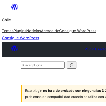
Saltar
al
Chile
contenido
Temas
Plugins
Noticias
Acerca de
Consigue WordPress
Consigue WordPress
Plugin Direct
Buscar
plugins
Este plugin
no ha sido probado con ninguna las 3 
problemas de compatibilidad cuando se utiliza con 