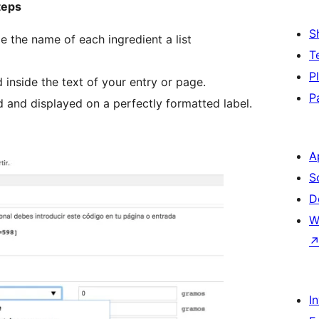
teps
S
e the name of each ingredient a list
T
P
d inside the text of your entry or page.
P
ed and displayed on a perfectly formatted label.
A
S
D
W
I