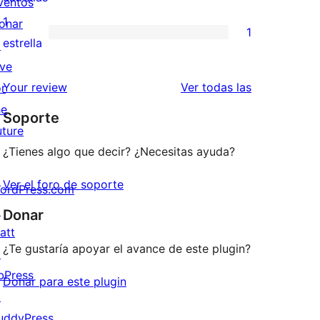
ventos
3
valoraciones
1
onar
1
estrellas
de
1
estrella
↗
2
valoración
ive
estrellas
de
reseñas
Your review
Ver todas las
or
1
he
Soporte
estrellas
uture
¿Tienes algo que decir? ¿Necesitas ayuda?
Ver el foro de soporte
ordPress.com
↗
Donar
att
¿Te gustaría apoyar el avance de este plugin?
↗
bPress
Donar para este plugin
↗
uddyPress