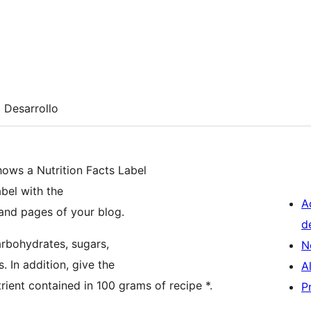
Desarrollo
hows a Nutrition Facts Label
bel with the
A
s and pages of your blog.
d
arbohydrates, sugars,
N
. In addition, give the
A
ent contained in 100 grams of recipe *.
P