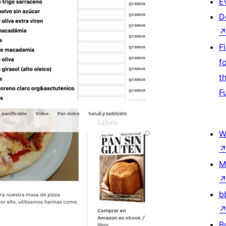
E
D
F
f
t
F
W
M
b
B