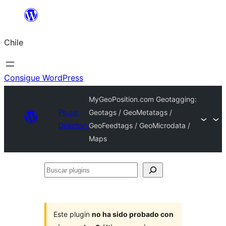
Saltar
al
Chile
contenido
Consigue WordPress
MyGeoPosition.com Geotagging:
Plugin
Geotags / GeoMetatags /
Directory
GeoFeedtags / GeoMicrodata /
Maps
Buscar
plugins
Este plugin
no ha sido probado con