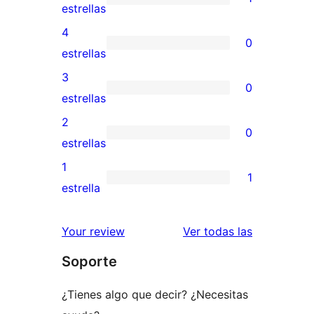
1
estrellas
valoración
4
0
de
0
estrellas
5
valoraciones
3
0
estrellas
de
0
estrellas
4
valoraciones
2
0
estrellas
de
0
estrellas
3
valoraciones
1
1
estrellas
de
1
estrella
2
valoración
estrellas
de
reseñas
Your review
Ver todas las
1
Soporte
estrellas
¿Tienes algo que decir? ¿Necesitas