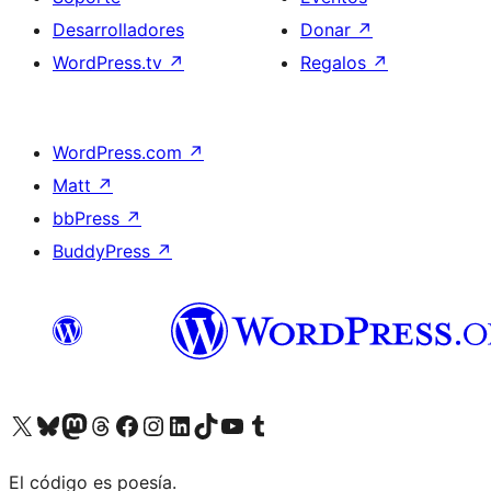
Desarrolladores
Donar
↗
WordPress.tv
↗
Regalos
↗
WordPress.com
↗
Matt
↗
bbPress
↗
BuddyPress
↗
Visita nuestra cuenta de X (anteriormente Twitter)
Visita nuestra cuenta de Bluesky
Visita nuestra cuenta de Mastodon
Visita nuestra cuenta de Threads
Visita nuestra página de Facebook
Visita nuestra cuenta de Instagram
Visita nuestra cuenta de LinkedIn
Visita nuestra cuenta de TikTok
Visita nuestro canal de YouTube
Visita nuestra cuenta de Tumblr
El código es poesía.