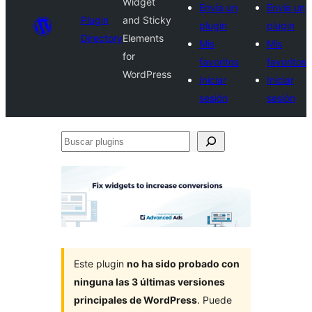
Widget
Envía un
Envía un
Plugin
and Sticky
plugin
plugin
Directory
Elements
Mis
Mis
for
favoritos
favoritos
WordPress
Iniciar
Iniciar
sesión
sesión
Buscar
plugins
Este plugin
no ha sido probado con
ninguna las 3 últimas versiones
principales de WordPress
. Puede