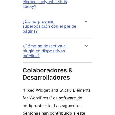
element only while it is
sticky?
¿Cómo prevenir
superposición con el pie de
página?
¿Cómo se desactiva el
plugin en dispositivos
móviles?
Colaboradores &
Desarrolladores
“Fixed Widget and Sticky Elements
for WordPress” es software de
código abierto. Las siguientes
personas han contribuido a este