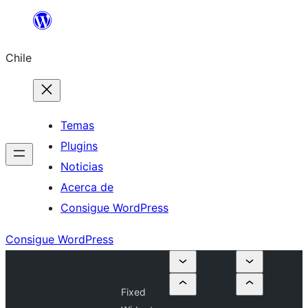
Saltar
al
Chile
contenido
Temas
Plugins
Noticias
Acerca de
Consigue WordPress
Consigue WordPress
Fixed