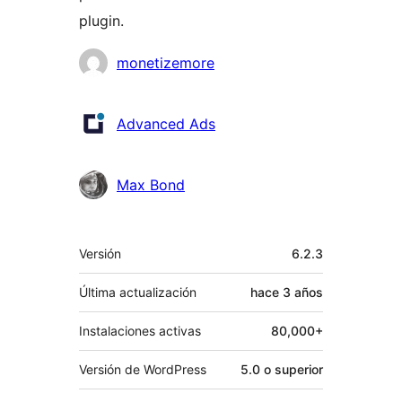
plugin.
Colaboradores
monetizemore
Advanced Ads
Max Bond
Meta
Versión
6.2.3
Última actualización
hace
3 años
Instalaciones activas
80,000+
Versión de WordPress
5.0 o superior