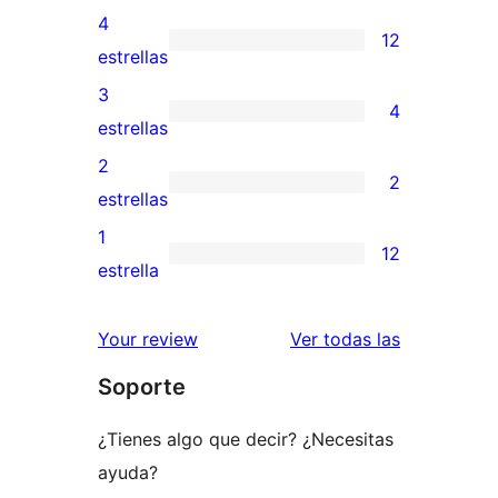
valoraciones
4
12
de
12
estrellas
5
valoraciones
3
4
estrellas
de
4
estrellas
4
valoraciones
2
2
estrellas
de
2
estrellas
3
valoraciones
1
12
estrellas
de
12
estrella
2
valoraciones
estrellas
de
reseñas
Your review
Ver todas las
1
Soporte
estrellas
¿Tienes algo que decir? ¿Necesitas
ayuda?