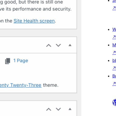
S
W
M
b
B