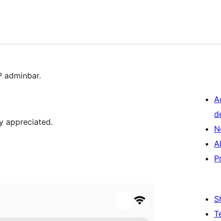
P adminbar.
A
d
ly appreciated.
N
A
P
S
T