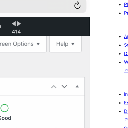
P
P
A
S
D
W
I
E
D