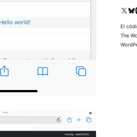
Visita nuestra cuenta de X (an
Visita nues
Vi
El códi
The Wo
WordPr