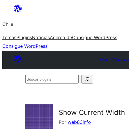
Saltar
al
Chile
contenido
Temas
Plugins
Noticias
Acerca de
Consigue WordPress
Consigue WordPress
Plugin Director
Buscar
plugins
Show Current Width
Por
web83info