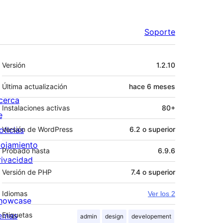
Soporte
Meta
Versión
1.2.10
Última actualización
hace
6 meses
cerca
Instalaciones activas
80+
e
oticias
Versión de WordPress
6.2 o superior
lojamiento
Probado hasta
6.9.6
rivacidad
Versión de PHP
7.4 o superior
Idiomas
Ver los 2
howcase
emas
Etiquetas
admin
design
developement