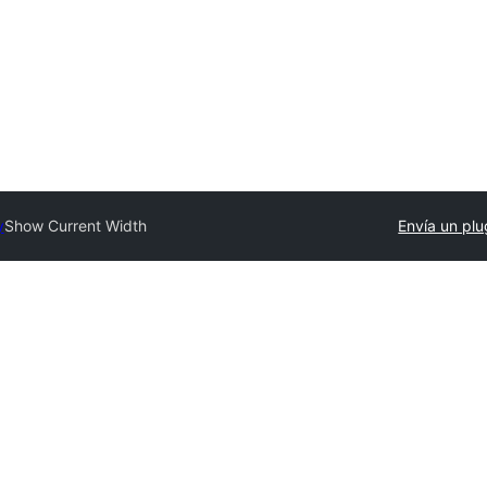
y
Show Current Width
Envía un plu