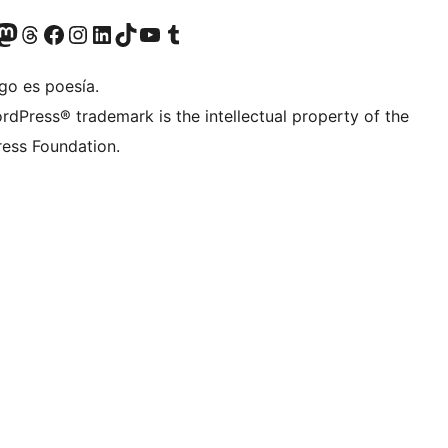
teriormente Twitter)
tra cuenta de Bluesky
sita nuestra cuenta de Mastodon
Visita nuestra cuenta de Threads
Visita nuestra página de Facebook
Visita nuestra cuenta de Instagram
Visita nuestra cuenta de LinkedIn
Visita nuestra cuenta de TikTok
Visita nuestro canal de YouTube
Visita nuestra cuenta de Tumblr
go es poesía.
rdPress® trademark is the intellectual property of the
ess Foundation.