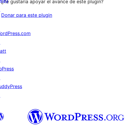
wag
¿Te gustaría apoyar el avance de este plugin?
↗
Donar para este plugin
ordPress.com
↗
att
↗
bPress
↗
uddyPress
↗