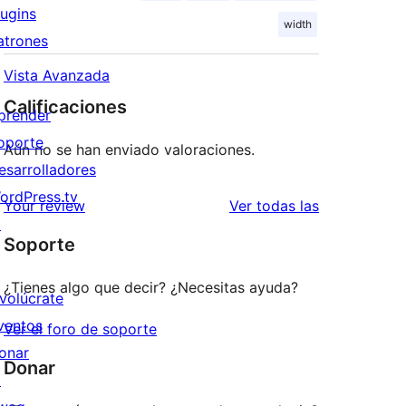
lugins
width
atrones
Vista Avanzada
Calificaciones
prender
oporte
Aún no se han enviado valoraciones.
esarrolladores
ordPress.tv
reseñas
Your review
Ver todas las
↗
Soporte
¿Tienes algo que decir? ¿Necesitas ayuda?
nvolúcrate
ventos
Ver el foro de soporte
onar
Donar
↗