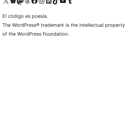
Visita nuestra cuenta de X (anteriormente Twitter)
Visita nuestra cuenta de Bluesky
Visita nuestra cuenta de Mastodon
Visita nuestra cuenta de Threads
Visita nuestra página de Facebook
Visita nuestra cuenta de Instagram
Visita nuestra cuenta de LinkedIn
Visita nuestra cuenta de TikTok
Visita nuestro canal de YouTube
Visita nuestra cuenta de Tumblr
El código es poesía.
The WordPress® trademark is the intellectual property
of the WordPress Foundation.