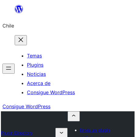
Saltar
al
Chile
contenido
Temas
Plugins
Noticias
Acerca de
Consigue WordPress
Consigue WordPress
Envía un plugin
Plugin Directory