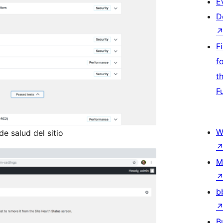
E
D
F
f
t
F
W
e salud del sitio
M
b
B