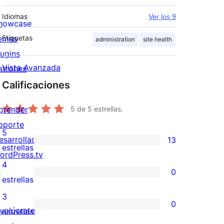
Idiomas
Ver los 9
howcase
emas
Etiquetas
administration
site health
lugins
Vista Avanzada
atrones
Calificaciones
prender
5
de 5 estrellas.
oporte
5
esarrolladores
13
13
estrellas
ordPress.tv
valoraciones
4
↗
0
de
0
estrellas
5
valoraciones
3
0
estrellas
de
nvolúcrate
0
estrellas
4