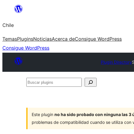
Saltar
al
Chile
contenido
Temas
Plugins
Noticias
Acerca de
Consigue WordPress
Consigue WordPress
Plugin Directory
S
Buscar
plugins
Este plugin
no ha sido probado con ninguna las 3 
problemas de compatibilidad cuando se utiliza con 