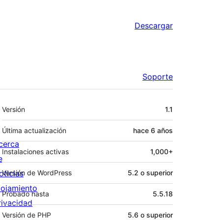
Descargar
Soporte
Meta
Versión
1.1
Última actualización
hace
6 años
cerca
Instalaciones activas
1,000+
e
oticias
Versión de WordPress
5.2 o superior
lojamiento
Probado hasta
5.5.18
rivacidad
Versión de PHP
5.6 o superior