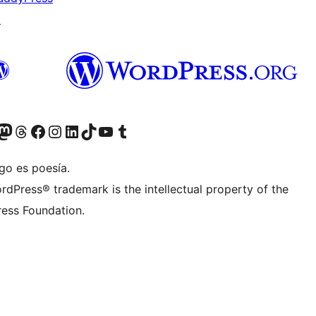
↗
teriormente Twitter)
tra cuenta de Bluesky
sita nuestra cuenta de Mastodon
Visita nuestra cuenta de Threads
Visita nuestra página de Facebook
Visita nuestra cuenta de Instagram
Visita nuestra cuenta de LinkedIn
Visita nuestra cuenta de TikTok
Visita nuestro canal de YouTube
Visita nuestra cuenta de Tumblr
go es poesía.
rdPress® trademark is the intellectual property of the
ess Foundation.