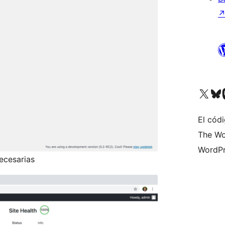
Visita nuestra cuenta de X (an
Visita nues
Vi
El códi
The Wo
WordPr
ecesarias