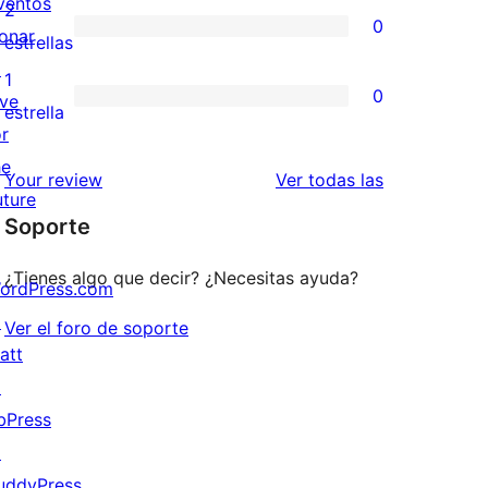
ventos
valoraciones
2
0
estrellas
onar
de
0
estrellas
↗
3
valoraciones
1
0
ive
estrellas
de
0
estrella
or
2
valoraciones
he
estrellas
de
reseñas
Your review
Ver todas las
uture
1
Soporte
estrellas
¿Tienes algo que decir? ¿Necesitas ayuda?
ordPress.com
↗
Ver el foro de soporte
att
↗
bPress
↗
uddyPress