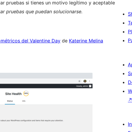
ar pruebas si tienes un motivo legítimo y aceptable
ltar pruebas que puedan solucionarse.
S
T
P
P
métricos del Valentine Day
de
Katerine Melina
A
S
D
W
I