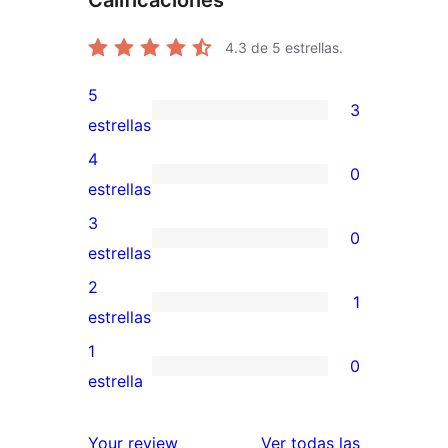
Calificaciones
4.3
de 5 estrellas.
5
3
3
estrellas
valoraciones
4
0
de
0
estrellas
5
valoraciones
3
0
estrellas
de
0
estrellas
4
valoraciones
2
1
estrellas
de
1
estrellas
3
valoración
1
0
estrellas
de
0
estrella
2
valoraciones
estrellas
de
reseñas
Your review
Ver todas las