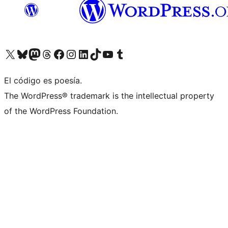
Visita nuestra cuenta de X (anteriormente Twitter)
Visita nuestra cuenta de Bluesky
Visita nuestra cuenta de Mastodon
Visita nuestra cuenta de Threads
Visita nuestra página de Facebook
Visita nuestra cuenta de Instagram
Visita nuestra cuenta de LinkedIn
Visita nuestra cuenta de TikTok
Visita nuestro canal de YouTube
Visita nuestra cuenta de Tumblr
El código es poesía.
The WordPress® trademark is the intellectual property
of the WordPress Foundation.