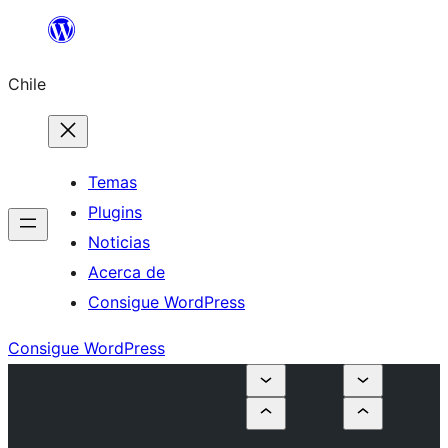
Saltar
al
Chile
contenido
Temas
Plugins
Noticias
Acerca de
Consigue WordPress
Consigue WordPress