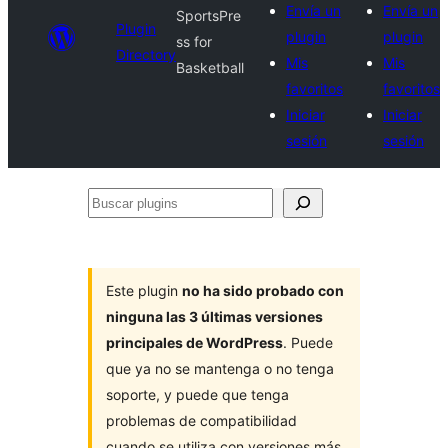
Envía un
Envía un
SportsPre
Plugin
plugin
plugin
ss for
Directory
Mis
Mis
Basketball
favoritos
favoritos
Iniciar
Iniciar
sesión
sesión
Buscar
plugins
Este plugin
no ha sido probado con
ninguna las 3 últimas versiones
principales de WordPress
. Puede
que ya no se mantenga o no tenga
soporte, y puede que tenga
problemas de compatibilidad
cuando se utiliza con versiones más