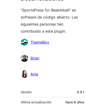
“SportsPress for Basketball” es
software de código abierto. Las
siguientes personas han
contribuido a este plugin.
Colaboradores
ThemeBoy
Brian
Ayla
Meta
Versión
0.9.1
Última actualización
hace
6 años