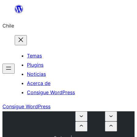
Saltar
al
Chile
contenido
Temas
Plugins
Noticias
Acerca de
Consigue WordPress
Consigue WordPress