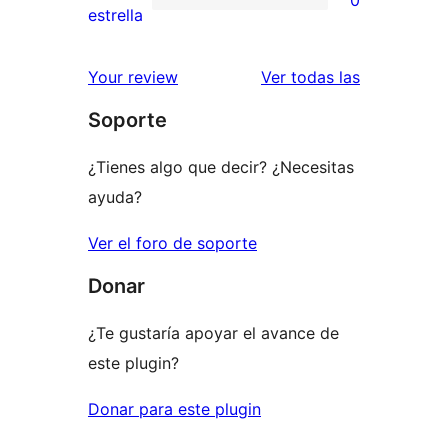
0
estrellas
de
0
estrella
2
valoraciones
estrellas
de
reseñas
Your review
Ver todas las
1
Soporte
estrellas
¿Tienes algo que decir? ¿Necesitas
ayuda?
Ver el foro de soporte
Donar
¿Te gustaría apoyar el avance de
este plugin?
Donar para este plugin