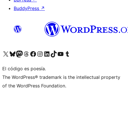
BuddyPress
↗
Visita nuestra cuenta de X (anteriormente Twitter)
Visita nuestra cuenta de Bluesky
Visita nuestra cuenta de Mastodon
Visita nuestra cuenta de Threads
Visita nuestra página de Facebook
Visita nuestra cuenta de Instagram
Visita nuestra cuenta de LinkedIn
Visita nuestra cuenta de TikTok
Visita nuestro canal de YouTube
Visita nuestra cuenta de Tumblr
El código es poesía.
The WordPress® trademark is the intellectual property
of the WordPress Foundation.