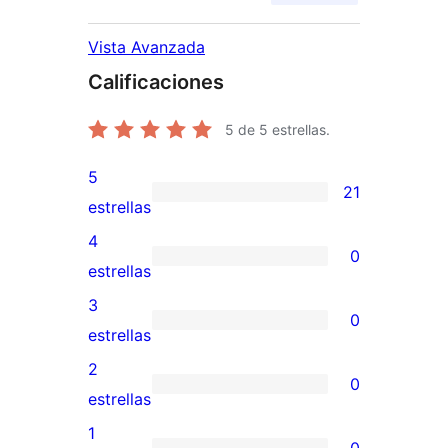
Vista Avanzada
Calificaciones
5
de 5 estrellas.
5
21
21
estrellas
valoraciones
4
0
de
0
estrellas
5
valoraciones
3
0
estrellas
de
0
estrellas
4
valoraciones
2
0
estrellas
de
0
estrellas
3
valoraciones
1