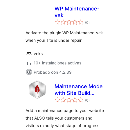
WP Maintenance-
vek
evaluación
(0
)
total
Activate the plugin WP Maintenance-vek
when your site is under repair
veks
10+ instalaciones activas
Probado con 4.2.39
Maintenance Mode
with Site Build
evaluación
Status
(0
)
total
Add a maintenance page to your website
that ALSO tells your customers and
visitors exactly what stage of progress