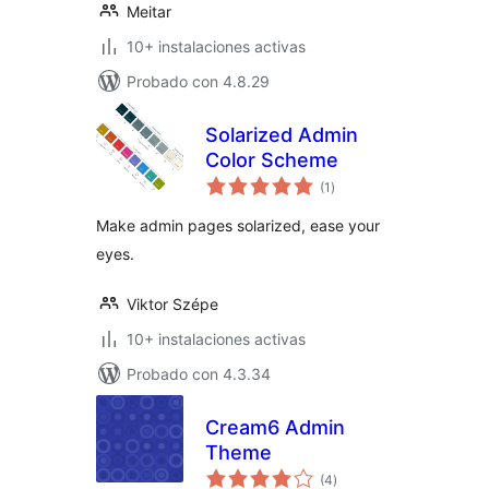
Meitar
10+ instalaciones activas
Probado con 4.8.29
Solarized Admin
Color Scheme
evaluación
(1
)
total
Make admin pages solarized, ease your
eyes.
Viktor Szépe
10+ instalaciones activas
Probado con 4.3.34
Cream6 Admin
Theme
evaluación
(4
)
total