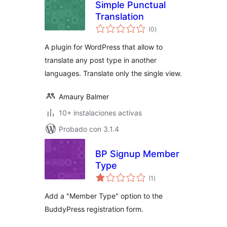
Simple Punctual
Translation
evaluación
(0
)
total
A plugin for WordPress that allow to
translate any post type in another
languages. Translate only the single view.
Amaury Balmer
10+ instalaciones activas
Probado con 3.1.4
BP Signup Member
Type
evaluación
(1
)
total
Add a "Member Type" option to the
BuddyPress registration form.