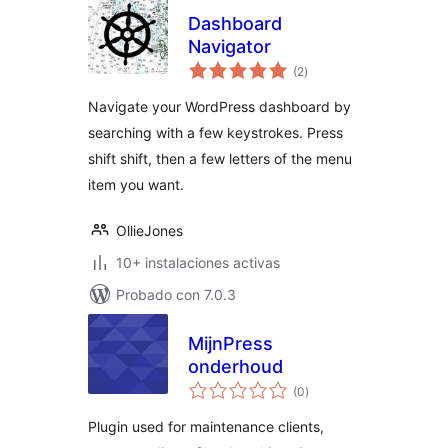
Dashboard
Navigator
evaluación
(2
)
total
Navigate your WordPress dashboard by
searching with a few keystrokes. Press
shift shift, then a few letters of the menu
item you want.
OllieJones
10+ instalaciones activas
Probado con 7.0.3
MijnPress
onderhoud
evaluación
(0
)
total
Plugin used for maintenance clients,