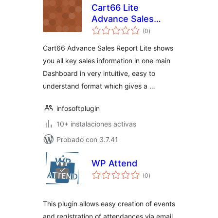
Cart66 Lite
Advance Sales
evaluación
Report Lite
(0
)
total
Cart66 Advance Sales Report Lite shows
you all key sales information in one main
Dashboard in very intuitive, easy to
understand format which gives a …
infosoftplugin
10+ instalaciones activas
Probado con 3.7.41
WP Attend
evaluación
(0
)
total
This plugin allows easy creation of events
and registration of attendances via email.