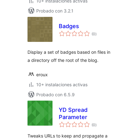
10+ instalaciones activas
Probado con 3.2.1
Badges
evaluación
(0
)
total
Display a set of badges based on files in
a directory off the root of the blog.
eroux
10+ instalaciones activas
Probado con 6.5.9
YD Spread
Parameter
evaluación
(0
)
total
Tweaks URLs to keep and propagate a