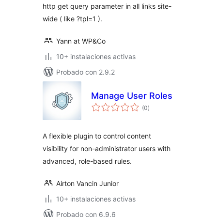
http get query parameter in all links site-
wide ( like ?tpl=1 ).
Yann at WP&Co
10+ instalaciones activas
Probado con 2.9.2
Manage User Roles
evaluación
(0
)
total
A flexible plugin to control content
visibility for non-administrator users with
advanced, role-based rules.
Airton Vancin Junior
10+ instalaciones activas
Probado con 6.9.6