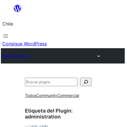
Saltar
al
Chile
contenido
Consigue WordPress
Plugin Directory
Buscar
Todos
Community
Commercial
Etiqueta del Plugin:
administration