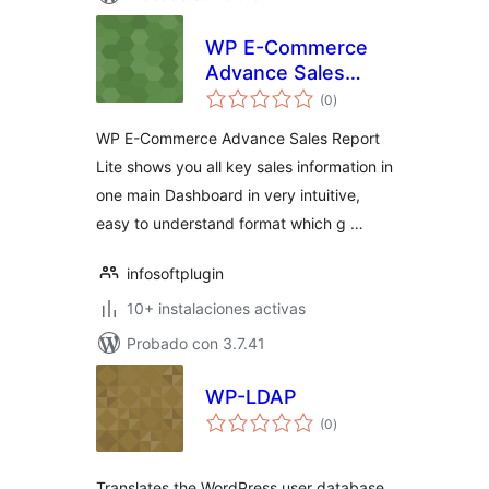
WP E-Commerce
Advance Sales
evaluación
Report Lite
(0
)
total
WP E-Commerce Advance Sales Report
Lite shows you all key sales information in
one main Dashboard in very intuitive,
easy to understand format which g …
infosoftplugin
10+ instalaciones activas
Probado con 3.7.41
WP-LDAP
evaluación
(0
)
total
Translates the WordPress user database