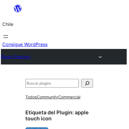
Saltar
al
Chile
contenido
Consigue WordPress
Plugin Directory
Buscar
Todos
Community
Commercial
Etiqueta del Plugin:
apple
touch icon