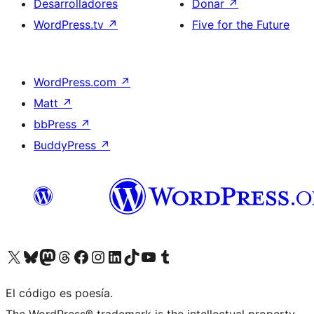
Desarrolladores
Donar
↗
WordPress.tv
↗
Five for the Future
WordPress.com
↗
Matt
↗
bbPress
↗
BuddyPress
↗
Visita nuestra cuenta de X (anteriormente Twitter)
Visita nuestra cuenta de Bluesky
Visita nuestra cuenta de Mastodon
Visita nuestra cuenta de Threads
Visita nuestra página de Facebook
Visita nuestra cuenta de Instagram
Visita nuestra cuenta de LinkedIn
Visita nuestra cuenta de TikTok
Visita nuestro canal de YouTube
Visita nuestra cuenta de Tumblr
El código es poesía.