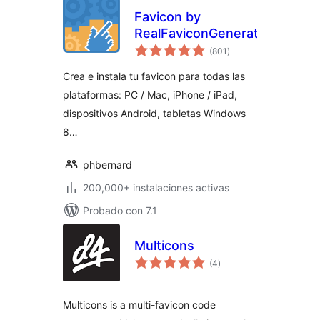
Favicon by
RealFaviconGenerator
evaluación
(801
)
total
Crea e instala tu favicon para todas las
plataformas: PC / Mac, iPhone / iPad,
dispositivos Android, tabletas Windows
8…
phbernard
200,000+ instalaciones activas
Probado con 7.1
Multicons
evaluación
(4
)
total
Multicons is a multi-favicon code