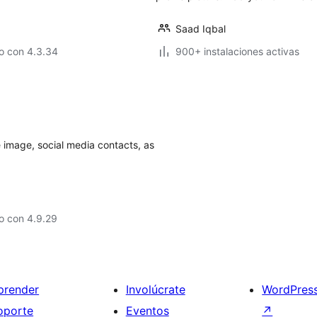
Saad Iqbal
o con 4.3.34
900+ instalaciones activas
e image, social media contacts, as
o con 4.9.29
prender
Involúcrate
WordPres
oporte
Eventos
↗