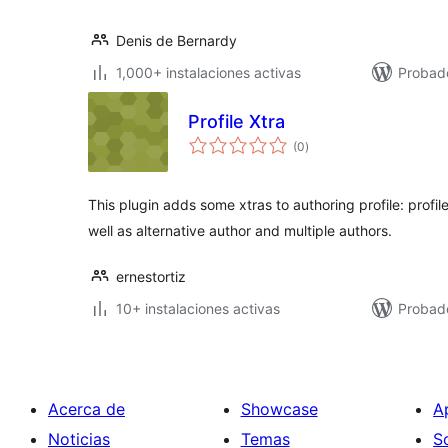
Denis de Bernardy
1,000+ instalaciones activas
Probad
Profile Xtra
evaluación
(0
)
total
This plugin adds some xtras to authoring profile: profil
well as alternative author and multiple authors.
ernestortiz
10+ instalaciones activas
Probad
Acerca de
Showcase
A
Noticias
Temas
S