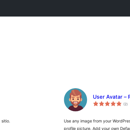
User Avatar –
ev
(2
)
to
sitio.
Use any image from your WordPress
profile picture. Add your own Defau