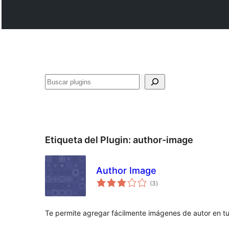
Buscar
Etiqueta del Plugin:
author-image
Author Image
evaluación
(3
)
total
Te permite agregar fácilmente imágenes de autor en tu 