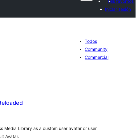
Mis favoritos
Iniciar sesión
Todos
Community
Commercial
 Reloaded
aluación
tal
 Media Library as a custom user avatar or user
lt Avatar.