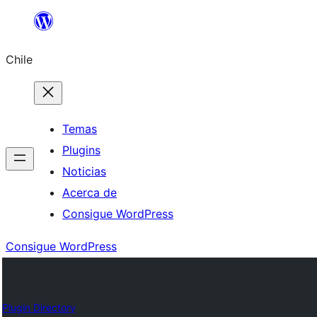
Saltar
al
Chile
contenido
Temas
Plugins
Noticias
Acerca de
Consigue WordPress
Consigue WordPress
Plugin Directory