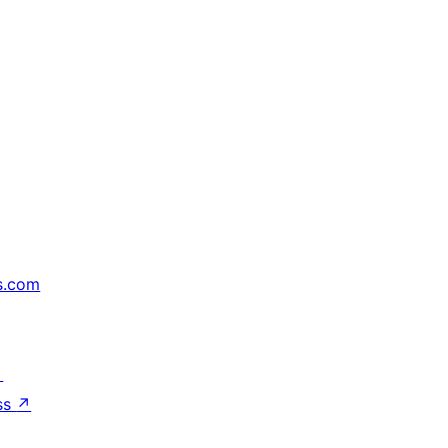
s.com
↗
ss
↗