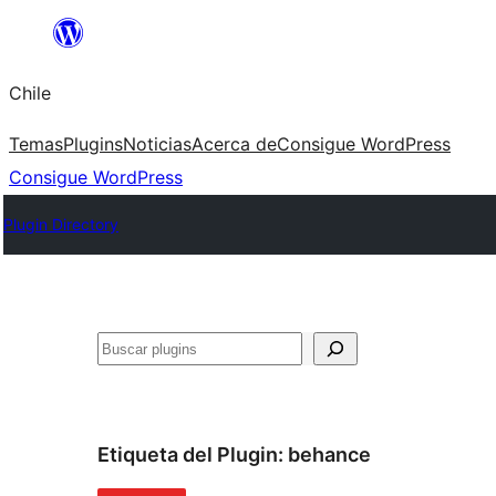
Saltar
al
Chile
contenido
Temas
Plugins
Noticias
Acerca de
Consigue WordPress
Consigue WordPress
Plugin Directory
Buscar
Etiqueta del Plugin:
behance