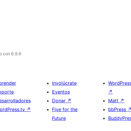
o con 6.9.6
prender
Involúcrate
WordPres
oporte
Eventos
↗
esarrolladores
Donar
↗
Matt
↗
ordPress.tv
↗
Five for the
bbPress
Future
BuddyPre