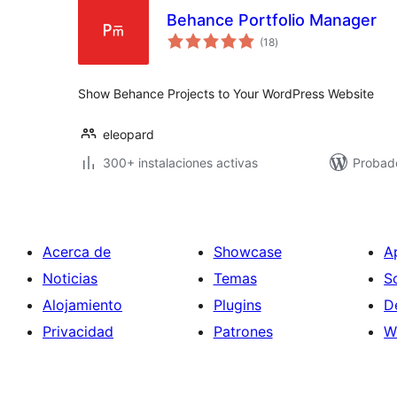
Behance Portfolio Manager
evaluación
(18
)
total
Show Behance Projects to Your WordPress Website
eleopard
300+ instalaciones activas
Probad
Acerca de
Showcase
A
Noticias
Temas
S
Alojamiento
Plugins
D
Privacidad
Patrones
W