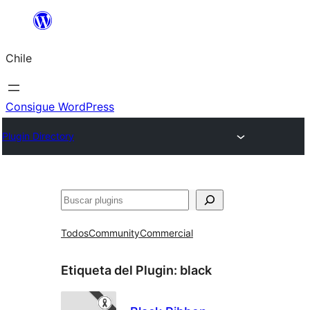
Saltar
al
Chile
contenido
Consigue WordPress
Plugin Directory
Buscar
Todos
Community
Commercial
Etiqueta del Plugin:
black