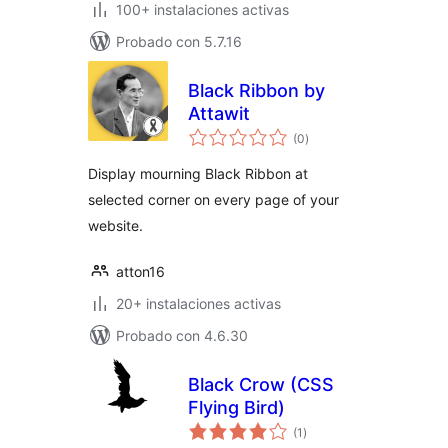
100+ instalaciones activas
Probado con 5.7.16
Black Ribbon by
Attawit
evaluación
(0
)
total
Display mourning Black Ribbon at
selected corner on every page of your
website.
atton16
20+ instalaciones activas
Probado con 4.6.30
Black Crow (CSS
Flying Bird)
evaluación
(1
)
total