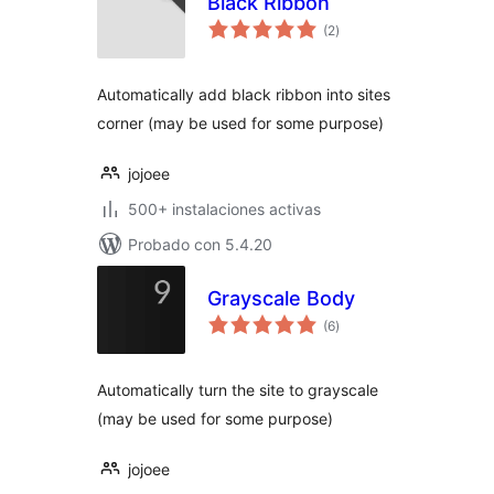
Black Ribbon
evaluación
(2
)
total
Automatically add black ribbon into sites
corner (may be used for some purpose)
jojoee
500+ instalaciones activas
Probado con 5.4.20
Grayscale Body
evaluación
(6
)
total
Automatically turn the site to grayscale
(may be used for some purpose)
jojoee