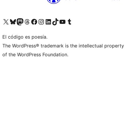
Visita nuestra cuenta de X (anteriormente Twitter)
Visita nuestra cuenta de Bluesky
Visita nuestra cuenta de Mastodon
Visita nuestra cuenta de Threads
Visita nuestra página de Facebook
Visita nuestra cuenta de Instagram
Visita nuestra cuenta de LinkedIn
Visita nuestra cuenta de TikTok
Visita nuestro canal de YouTube
Visita nuestra cuenta de Tumblr
El código es poesía.
The WordPress® trademark is the intellectual property
of the WordPress Foundation.