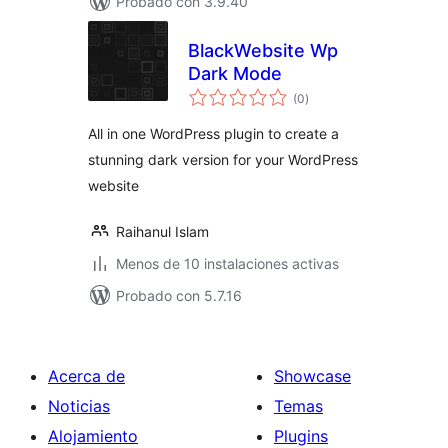
Probado con 3.9.40
BlackWebsite Wp
Dark Mode
evaluación
(0
)
total
All in one WordPress plugin to create a
stunning dark version for your WordPress
website
Raihanul Islam
Menos de 10 instalaciones activas
Probado con 5.7.16
Acerca de
Showcase
Noticias
Temas
Alojamiento
Plugins