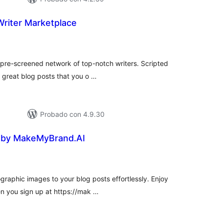
Writer Marketplace
valuación
tal
 pre-screened network of top-notch writers. Scripted
y great blog posts that you o …
Probado con 4.9.30
by MakeMyBrand.AI
valuación
tal
graphic images to your blog posts effortlessly. Enjoy
en you sign up at https://mak …