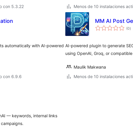
o con 5.3.22
Menos de 10 instalaciones act
ation
MM AI Post Ge
e
(0
)
to
ts automatically with AI-powered
AI-powered plugin to generate SEO
using OpenAI, Groq, or compatible 
Maulik Makwana
o con 6.9.6
Menos de 10 instalaciones act
AI — keywords, internal links
d campaigns.