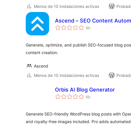
Menos de 10 instalaciones activas
Probad
Ascend – SEO Content Autom
evaluación
(0
)
total
Generate, optimize, and publish SEO-focused blog pos
content creation.
Ascend
Menos de 10 instalaciones activas
Probad
Orbis AI Blog Generator
evaluación
(0
)
total
Generate SEO-friendly WordPress blog posts with Open
and royalty-free images included. Pro adds automate