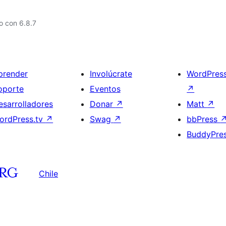
o con 6.8.7
prender
Involúcrate
WordPres
oporte
Eventos
↗
esarrolladores
Donar
↗
Matt
↗
ordPress.tv
↗
Swag
↗
bbPress
BuddyPre
Chile