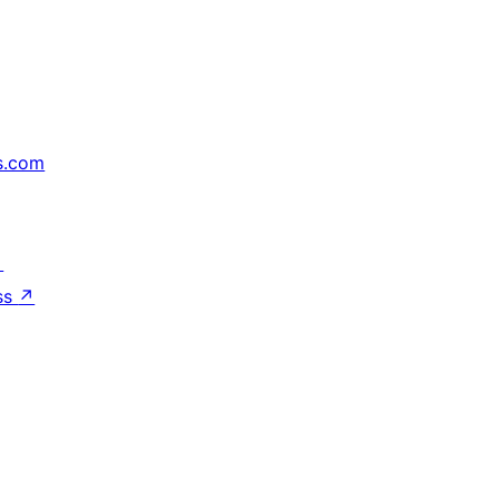
s.com
↗
ss
↗