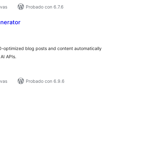
ivas
Probado con 6.7.6
nerator
valuación
tal
-optimized blog posts and content automatically
AI APIs.
ivas
Probado con 6.9.6