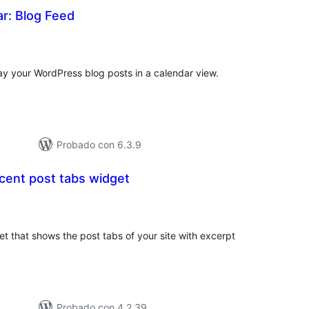
r: Blog Feed
valuación
tal
ay your WordPress blog posts in a calendar view.
Probado con 6.3.9
ent post tabs widget
valuación
tal
 that shows the post tabs of your site with excerpt
Probado con 4.2.39