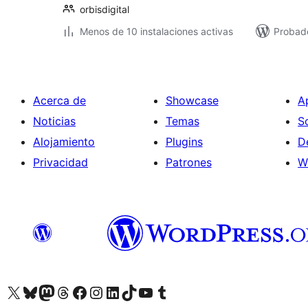
orbisdigital
Menos de 10 instalaciones activas
Probad
Acerca de
Showcase
A
Noticias
Temas
S
Alojamiento
Plugins
D
Privacidad
Patrones
W
Visita nuestra cuenta de X (anteriormente Twitter)
Visita nuestra cuenta de Bluesky
Visita nuestra cuenta de Mastodon
Visita nuestra cuenta de Threads
Visita nuestra página de Facebook
Visita nuestra cuenta de Instagram
Visita nuestra cuenta de LinkedIn
Visita nuestra cuenta de TikTok
Visita nuestro canal de YouTube
Visita nuestra cuenta de Tumblr