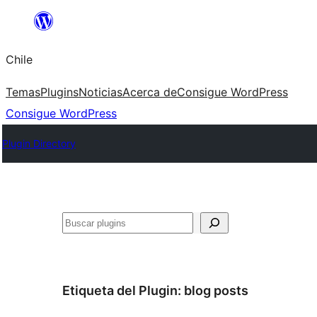
Saltar
al
Chile
contenido
Temas
Plugins
Noticias
Acerca de
Consigue WordPress
Consigue WordPress
Plugin Directory
Buscar
Etiqueta del Plugin:
blog posts