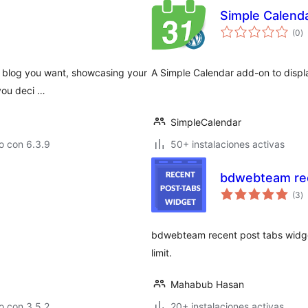
Simple Calenda
e
(0
)
to
of blog you want, showcasing your
A Simple Calendar add-on to displ
 you deci …
SimpleCalendar
o con 6.3.9
50+ instalaciones activas
bdwebteam rec
e
(3
)
to
bdwebteam recent post tabs widget
limit.
Mahabub Hasan
o con 3.5.2
20+ instalaciones activas