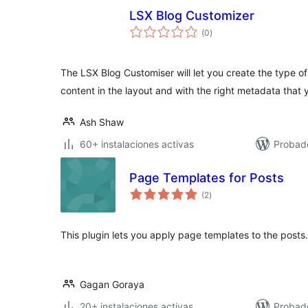
LSX Blog Customizer
evaluación
(0
)
total
The LSX Blog Customiser will let you create the type 
content in the layout and with the right metadata that
Ash Shaw
60+ instalaciones activas
Probad
Page Templates for Posts
evaluación
(2
)
total
This plugin lets you apply page templates to the posts.
Gagan Goraya
20+ instalaciones activas
Probad