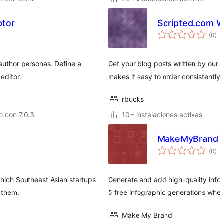
ptor
Scripted.com 
e
(0
)
to
 author personas. Define a
Get your blog posts written by our
editor.
makes it easy to order consistentl
rbucks
 con 7.0.3
10+ instalaciones activas
MakeMyBrand 
e
(0
)
to
which Southeast Asian startups
Generate and add high-quality info
 them.
5 free infographic generations wh
Make My Brand