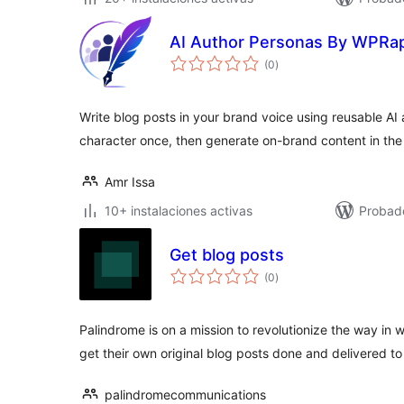
AI Author Personas By WPRa
evaluación
(0
)
total
Write blog posts in your brand voice using reusable AI
character once, then generate on-brand content in the 
Amr Issa
10+ instalaciones activas
Probado
Get blog posts
evaluación
(0
)
total
Palindrome is on a mission to revolutionize the way in 
get their own original blog posts done and delivered to
palindromecommunications