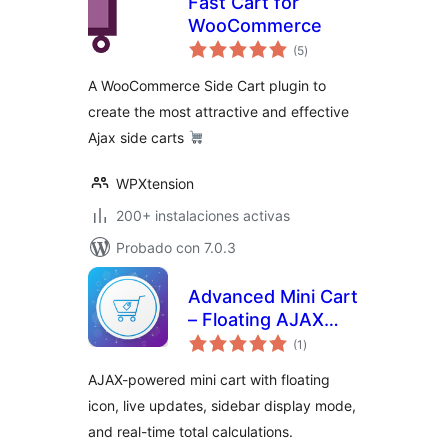
Fast Cart for
WooCommerce
evaluación
(5
)
total
A WooCommerce Side Cart plugin to
create the most attractive and effective
Ajax side carts
WPXtension
200+ instalaciones activas
Probado con 7.0.3
Advanced Mini Cart
– Floating AJAX
evaluación
Cart & Sidebar
(1
)
total
AJAX-powered mini cart with floating
icon, live updates, sidebar display mode,
and real-time total calculations.