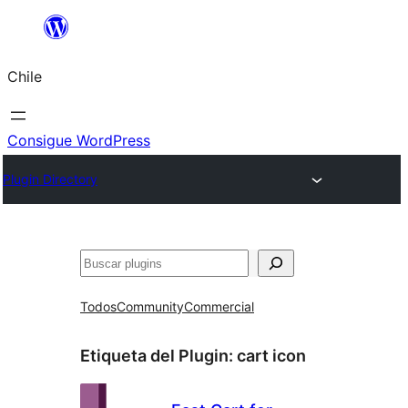
Saltar
al
Chile
contenido
Consigue WordPress
Plugin Directory
Buscar
Todos
Community
Commercial
Etiqueta del Plugin:
cart icon