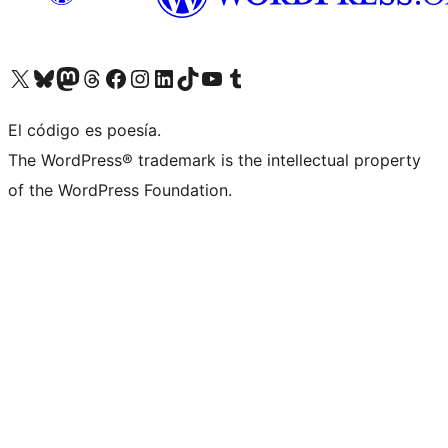
Visita nuestra cuenta de X (anteriormente Twitter)
Visita nuestra cuenta de Bluesky
Visita nuestra cuenta de Mastodon
Visita nuestra cuenta de Threads
Visita nuestra página de Facebook
Visita nuestra cuenta de Instagram
Visita nuestra cuenta de LinkedIn
Visita nuestra cuenta de TikTok
Visita nuestro canal de YouTube
Visita nuestra cuenta de Tumblr
El código es poesía.
The WordPress® trademark is the intellectual property
of the WordPress Foundation.