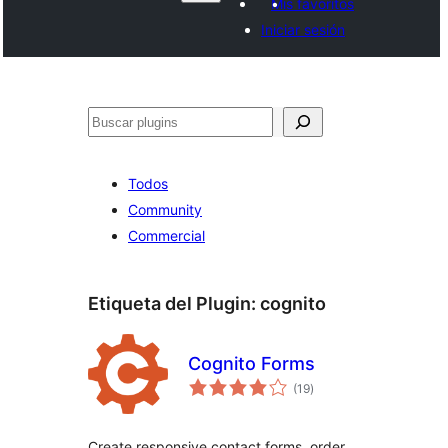
Mis favoritos
Iniciar sesión
Buscar
Todos
Community
Commercial
Etiqueta del Plugin:
cognito
Cognito Forms
evaluación
(19
)
total
Create responsive contact forms, order