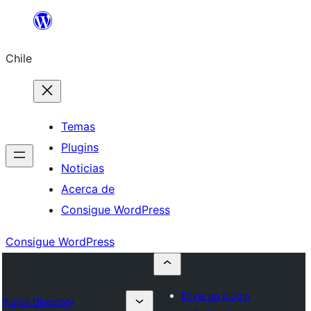
Saltar
al
Chile
contenido
Temas
Plugins
Noticias
Acerca de
Consigue WordPress
Consigue WordPress
Envía un plugin
Plugin Directory