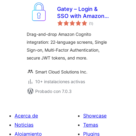
Gatey – Login &
SSO with Amazon
evaluación
Cognito
(1
)
total
Drag-and-drop Amazon Cognito
integration: 22-language screens, Single
Sign-on, Multi-Factor Authentication,
secure JWT tokens, and more.
Smart Cloud Solutions Inc.
10+ instalaciones activas
Probado con 7.0.3
Acerca de
Showcase
Noticias
Temas
Alojamiento
Plugins