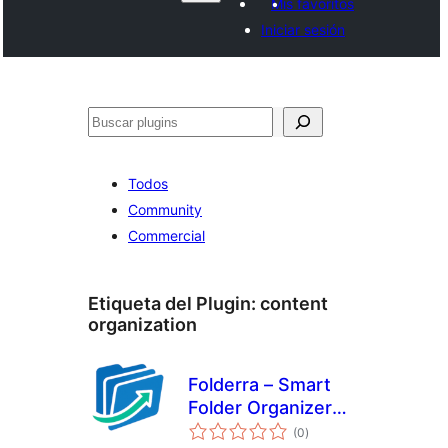
Mis favoritos
Iniciar sesión
Buscar
Todos
Community
Commercial
Etiqueta del Plugin:
content
organization
Folderra – Smart
Folder Organizer
evaluación
for WordPress
(0
)
total