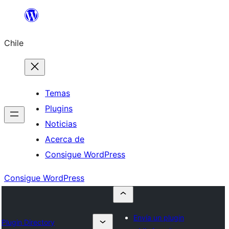
Saltar
al
Chile
contenido
Temas
Plugins
Noticias
Acerca de
Consigue WordPress
Consigue WordPress
Envía un plugin
Plugin Directory