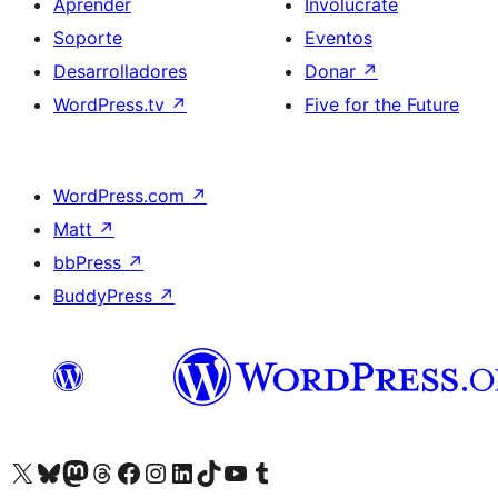
Aprender
Involúcrate
Soporte
Eventos
Desarrolladores
Donar
↗
WordPress.tv
↗
Five for the Future
WordPress.com
↗
Matt
↗
bbPress
↗
BuddyPress
↗
Visita nuestra cuenta de X (anteriormente Twitter)
Visita nuestra cuenta de Bluesky
Visita nuestra cuenta de Mastodon
Visita nuestra cuenta de Threads
Visita nuestra página de Facebook
Visita nuestra cuenta de Instagram
Visita nuestra cuenta de LinkedIn
Visita nuestra cuenta de TikTok
Visita nuestro canal de YouTube
Visita nuestra cuenta de Tumblr