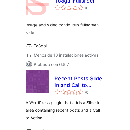
To8gal Fullslider
evaluación
(0
)
total
Image and video continuous fullscreen
slider.
To8gal
Menos de 10 instalaciones activas
Probado con 6.8.7
Recent Posts Slide
In and Call to
evaluación
Action
(0
)
total
A WordPress plugin that adds a Slide In
area containing recent posts and a Call
to Action.