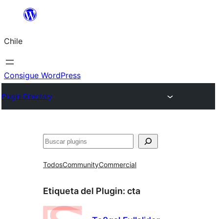
Saltar
al
Chile
contenido
Consigue WordPress
Plugin Directory
Buscar
Todos
Community
Commercial
Etiqueta del Plugin:
cta