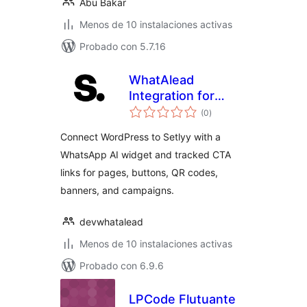
Abu Bakar
Menos de 10 instalaciones activas
Probado con 5.7.16
WhatAlead
Integration for
evaluación
Setlyy
(0
)
total
Connect WordPress to Setlyy with a
WhatsApp AI widget and tracked CTA
links for pages, buttons, QR codes,
banners, and campaigns.
devwhatalead
Menos de 10 instalaciones activas
Probado con 6.9.6
LPCode Flutuante