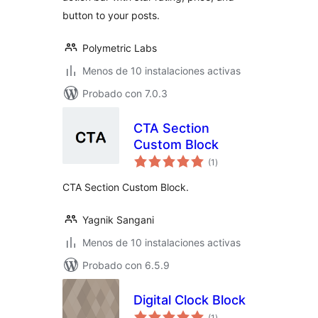
button to your posts.
Polymetric Labs
Menos de 10 instalaciones activas
Probado con 7.0.3
CTA Section
Custom Block
evaluación
(1
)
total
CTA Section Custom Block.
Yagnik Sangani
Menos de 10 instalaciones activas
Probado con 6.5.9
Digital Clock Block
evaluación
(1
)