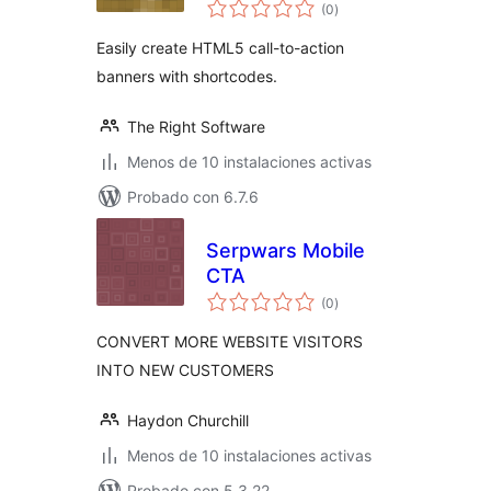
evaluación
(0
)
total
Easily create HTML5 call-to-action
banners with shortcodes.
The Right Software
Menos de 10 instalaciones activas
Probado con 6.7.6
Serpwars Mobile
CTA
evaluación
(0
)
total
CONVERT MORE WEBSITE VISITORS
INTO NEW CUSTOMERS
Haydon Churchill
Menos de 10 instalaciones activas
Probado con 5.3.22