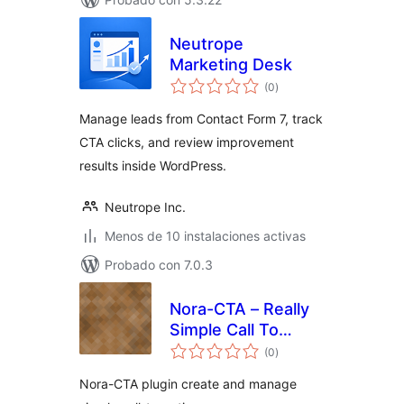
Neutrope
Marketing Desk
evaluación
(0
)
total
Manage leads from Contact Form 7, track
CTA clicks, and review improvement
results inside WordPress.
Neutrope Inc.
Menos de 10 instalaciones activas
Probado con 7.0.3
Nora-CTA – Really
Simple Call To
evaluación
Action Manager
(0
)
total
Nora-CTA plugin create and manage