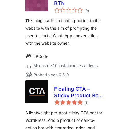
BTN
evaluación
(0
)
total
This plugin adds a floating button to the
website with the aim of prompting the
user to start a WhatsApp conversation
with the website owner.
LPCode
Menos de 10 instalaciones activas
Probado con 6.5.9
Floating CTA –
Sticky Product Bar
evaluación
for Affiliate &
(1
)
total
Review Sites
A lightweight per-post sticky CTA bar for
WordPress. Add a product or call-to-
action bar with star rating, price, and