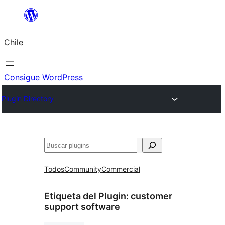
Saltar
al
Chile
contenido
Consigue WordPress
Plugin Directory
Buscar
Todos
Community
Commercial
Etiqueta del Plugin:
customer
support software