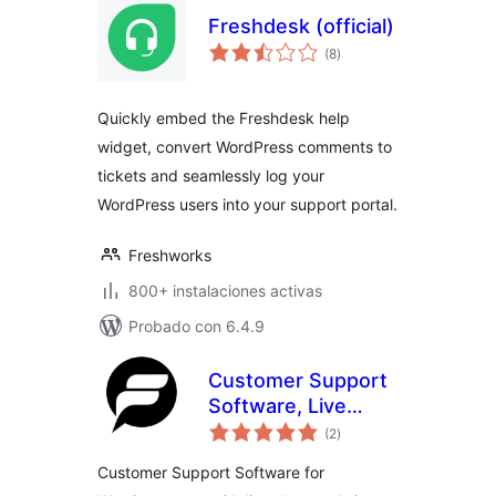
Freshdesk (official)
evaluación
(8
)
total
Quickly embed the Freshdesk help
widget, convert WordPress comments to
tickets and seamlessly log your
WordPress users into your support portal.
Freshworks
800+ instalaciones activas
Probado con 6.4.9
Customer Support
Software, Live
evaluación
Chat, & Marketing
(2
)
total
Automation
Customer Support Software for