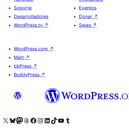
Soporte
Eventos
Desarrolladores
Donar
↗
WordPress.tv
↗
Swag
↗
WordPress.com
↗
Matt
↗
bbPress
↗
BuddyPress
↗
Visita nuestra cuenta de X (anteriormente Twitter)
Visita nuestra cuenta de Bluesky
Visita nuestra cuenta de Mastodon
Visita nuestra cuenta de Threads
Visita nuestra página de Facebook
Visita nuestra cuenta de Instagram
Visita nuestra cuenta de LinkedIn
Visita nuestra cuenta de TikTok
Visita nuestro canal de YouTube
Visita nuestra cuenta de Tumblr