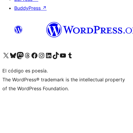
BuddyPress
↗
Visita nuestra cuenta de X (anteriormente Twitter)
Visita nuestra cuenta de Bluesky
Visita nuestra cuenta de Mastodon
Visita nuestra cuenta de Threads
Visita nuestra página de Facebook
Visita nuestra cuenta de Instagram
Visita nuestra cuenta de LinkedIn
Visita nuestra cuenta de TikTok
Visita nuestro canal de YouTube
Visita nuestra cuenta de Tumblr
El código es poesía.
The WordPress® trademark is the intellectual property
of the WordPress Foundation.