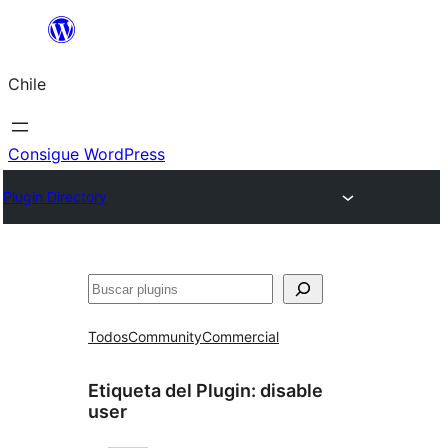
Saltar
al
Chile
contenido
Consigue WordPress
Plugin Directory
Buscar
Todos
Community
Commercial
Etiqueta del Plugin:
disable
user