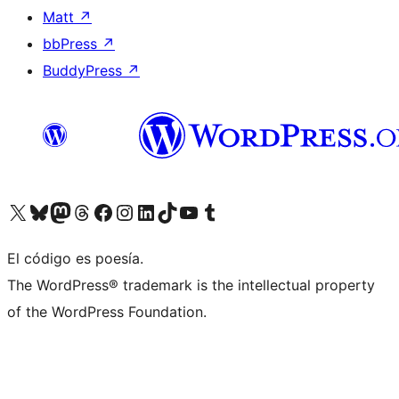
Matt
↗
bbPress
↗
BuddyPress
↗
Visita nuestra cuenta de X (anteriormente Twitter)
Visita nuestra cuenta de Bluesky
Visita nuestra cuenta de Mastodon
Visita nuestra cuenta de Threads
Visita nuestra página de Facebook
Visita nuestra cuenta de Instagram
Visita nuestra cuenta de LinkedIn
Visita nuestra cuenta de TikTok
Visita nuestro canal de YouTube
Visita nuestra cuenta de Tumblr
El código es poesía.
The WordPress® trademark is the intellectual property
of the WordPress Foundation.