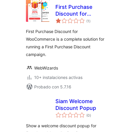
First Purchase
Discount for
evaluación
WooCommerce –
(1
)
total
The Ultimate First
First Purchase Discount for
Order Discount
WooCommerce is a complete solution for
Promotion Solution
running a First Purchase Discount
campaign.
WebWizards
10+ instalaciones activas
Probado con 5.7.16
Siam Welcome
Discount Popup
evaluación
(0
)
total
Show a welcome discount popup for