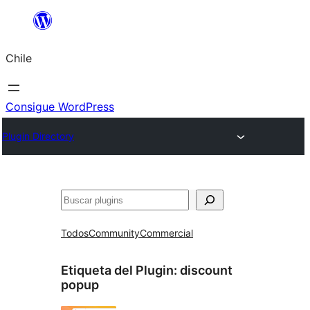
Saltar
al
Chile
contenido
Consigue WordPress
Plugin Directory
Buscar
Todos
Community
Commercial
Etiqueta del Plugin:
discount
popup