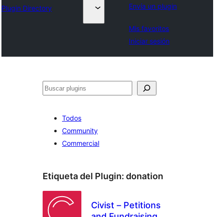
Envía un plugin
Plugin Directory
Mis favoritos
Iniciar sesión
Buscar
Todos
Community
Commercial
Etiqueta del Plugin:
donation
Civist – Petitions
and Fundraising