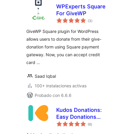
WPExperts Square
For GiveWP
evaluación
(3
)
total
GiveWP Square plugin for WordPress
allows users to donate from their give-
donation form using Square payment
gateway. Now, you can accept credit
card …
Saad Iqbal
100+ instalaciones activas
Probado con 6.6.6
Kudos Donations:
Easy Donations
evaluación
with Mollie | One-
(6
)
total
off & Recurring |