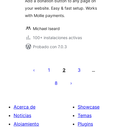
Add a donation button to any page on
PDF Receipts |
your website. Easy & fast setup. Works
Buttons & Forms
with Mollie payments.
Michael Iseard
100+ instalaciones activas
Probado con 7.0.3
Paginación
de
1
2
3
…
entradas
8
Acerca de
Showcase
Noticias
Temas
Alojamiento
Plugins