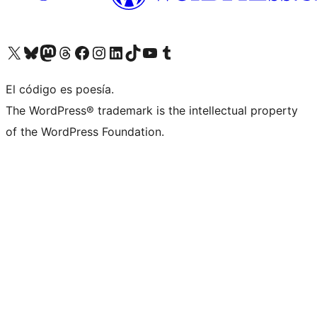
Visita nuestra cuenta de X (anteriormente Twitter)
Visita nuestra cuenta de Bluesky
Visita nuestra cuenta de Mastodon
Visita nuestra cuenta de Threads
Visita nuestra página de Facebook
Visita nuestra cuenta de Instagram
Visita nuestra cuenta de LinkedIn
Visita nuestra cuenta de TikTok
Visita nuestro canal de YouTube
Visita nuestra cuenta de Tumblr
El código es poesía.
The WordPress® trademark is the intellectual property
of the WordPress Foundation.