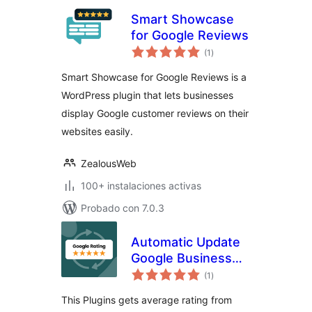
Smart Showcase
for Google Reviews
evaluación
(1
)
total
Smart Showcase for Google Reviews is a
WordPress plugin that lets businesses
display Google customer reviews on their
websites easily.
ZealousWeb
100+ instalaciones activas
Probado con 7.0.3
Automatic Update
Google Business
evaluación
Profile Reviews
(1
)
total
This Plugins gets average rating from