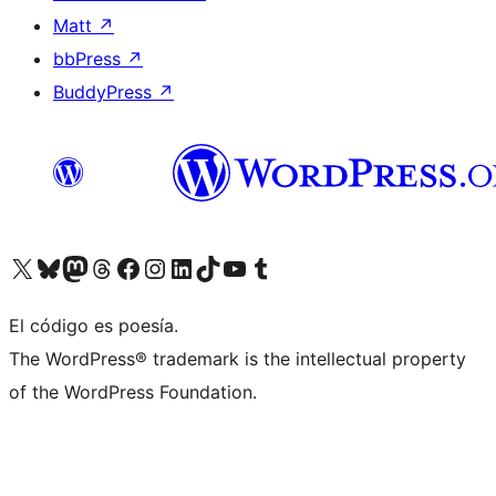
Matt
↗
bbPress
↗
BuddyPress
↗
Visita nuestra cuenta de X (anteriormente Twitter)
Visita nuestra cuenta de Bluesky
Visita nuestra cuenta de Mastodon
Visita nuestra cuenta de Threads
Visita nuestra página de Facebook
Visita nuestra cuenta de Instagram
Visita nuestra cuenta de LinkedIn
Visita nuestra cuenta de TikTok
Visita nuestro canal de YouTube
Visita nuestra cuenta de Tumblr
El código es poesía.
The WordPress® trademark is the intellectual property
of the WordPress Foundation.