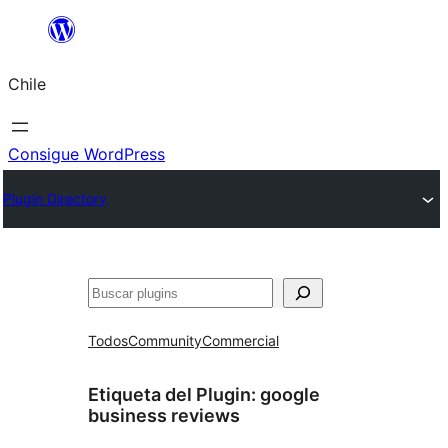
Saltar
al
Chile
contenido
Consigue WordPress
Plugin Directory
Buscar
Todos
Community
Commercial
Etiqueta del Plugin:
google
business reviews