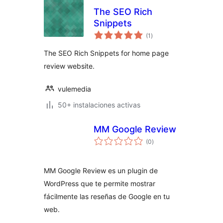
The SEO Rich
Snippets
evaluación
(1
)
total
The SEO Rich Snippets for home page
review website.
vulemedia
50+ instalaciones activas
MM Google Review
evaluación
(0
)
total
MM Google Review es un plugin de
WordPress que te permite mostrar
fácilmente las reseñas de Google en tu
web.