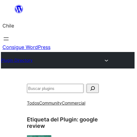
Saltar
al
Chile
contenido
Consigue WordPress
Plugin Directory
Buscar
Todos
Community
Commercial
Etiqueta del Plugin:
google
review