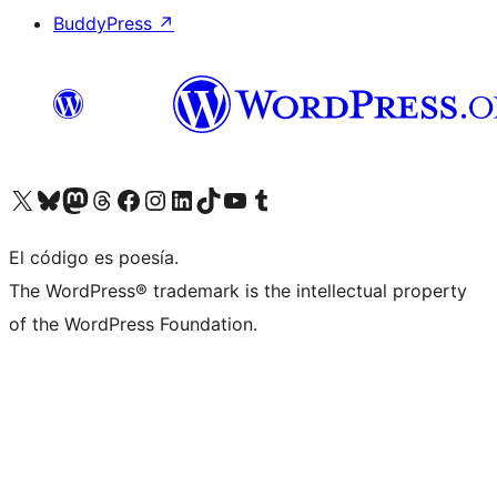
BuddyPress
↗
Visita nuestra cuenta de X (anteriormente Twitter)
Visita nuestra cuenta de Bluesky
Visita nuestra cuenta de Mastodon
Visita nuestra cuenta de Threads
Visita nuestra página de Facebook
Visita nuestra cuenta de Instagram
Visita nuestra cuenta de LinkedIn
Visita nuestra cuenta de TikTok
Visita nuestro canal de YouTube
Visita nuestra cuenta de Tumblr
El código es poesía.
The WordPress® trademark is the intellectual property
of the WordPress Foundation.