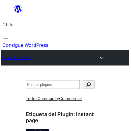
Saltar
al
Chile
contenido
Consigue WordPress
Plugin Directory
Buscar
Todos
Community
Commercial
Etiqueta del Plugin:
instant
page