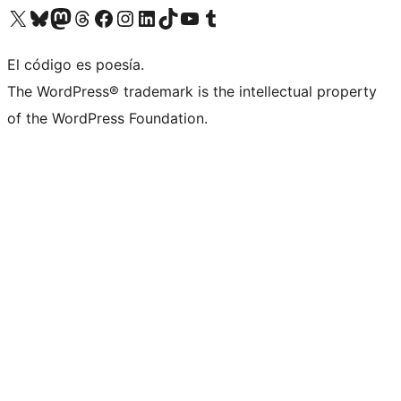
Visita nuestra cuenta de X (anteriormente Twitter)
Visita nuestra cuenta de Bluesky
Visita nuestra cuenta de Mastodon
Visita nuestra cuenta de Threads
Visita nuestra página de Facebook
Visita nuestra cuenta de Instagram
Visita nuestra cuenta de LinkedIn
Visita nuestra cuenta de TikTok
Visita nuestro canal de YouTube
Visita nuestra cuenta de Tumblr
El código es poesía.
The WordPress® trademark is the intellectual property
of the WordPress Foundation.