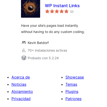
WP Instant Links
evaluación
(2
)
total
Have your site’s pages load instantly
without having to do any custom coding.
Kevin Batdorf
70+ instalaciones activas
Probado con 5.2.24
Acerca de
Showcase
Noticias
Temas
Alojamiento
Plugins
Privacidad
Patrones