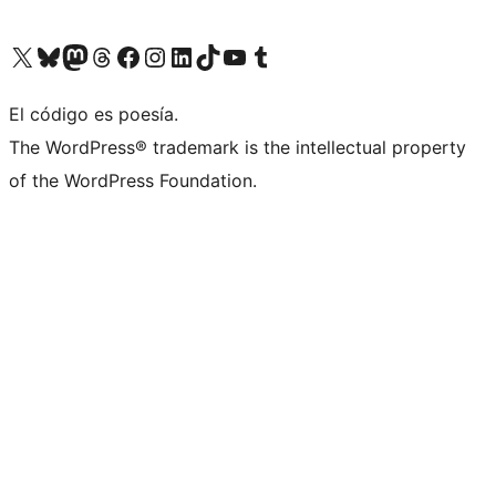
Visita nuestra cuenta de X (anteriormente Twitter)
Visita nuestra cuenta de Bluesky
Visita nuestra cuenta de Mastodon
Visita nuestra cuenta de Threads
Visita nuestra página de Facebook
Visita nuestra cuenta de Instagram
Visita nuestra cuenta de LinkedIn
Visita nuestra cuenta de TikTok
Visita nuestro canal de YouTube
Visita nuestra cuenta de Tumblr
El código es poesía.
The WordPress® trademark is the intellectual property
of the WordPress Foundation.