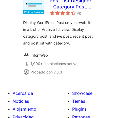
Post List Designer
– Category Post,
evaluación
Recent Post, Post
(8
)
total
List
Display WordPress Post on your website
in a List or Archive list view. Display
category post, archive post, recent post
and post list with category.
InfornWeb
1,000+ instalaciones activas
Probado con 7.0.3
Acerca de
Showcase
Noticias
Temas
Alojamiento
Plugins
Privacidad
Patrones