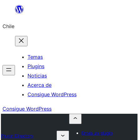
Saltar
al
Chile
contenido
Temas
Plugins
Noticias
Acerca de
Consigue WordPress
Consigue WordPress
Envía un plugin
Plugin Directory