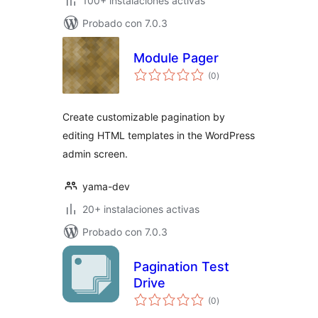
100+ instalaciones activas
Probado con 7.0.3
Module Pager
evaluación
(0
)
total
Create customizable pagination by
editing HTML templates in the WordPress
admin screen.
yama-dev
20+ instalaciones activas
Probado con 7.0.3
Pagination Test
Drive
evaluación
(0
)
total