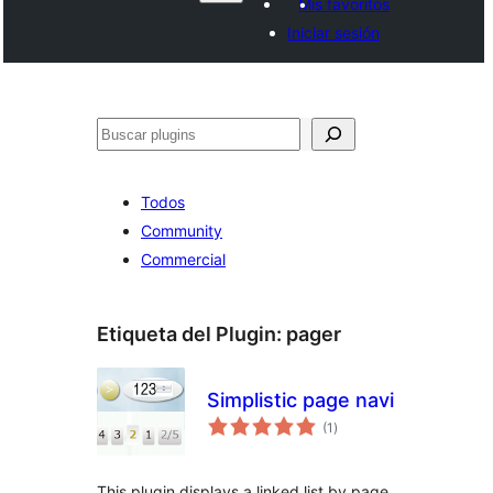
Mis favoritos
Iniciar sesión
Buscar
Todos
Community
Commercial
Etiqueta del Plugin:
pager
Simplistic page navi
evaluación
(1
)
total
This plugin displays a linked list by page