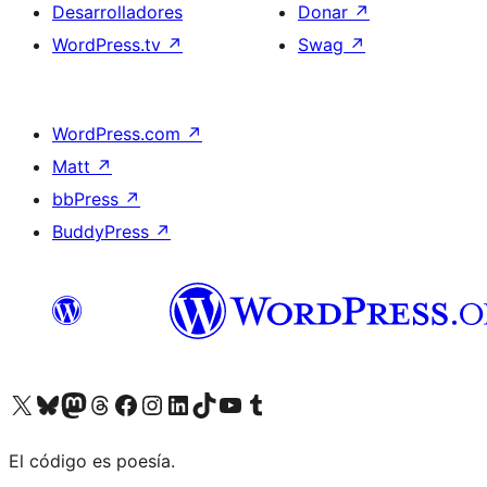
Desarrolladores
Donar
↗
WordPress.tv
↗
Swag
↗
WordPress.com
↗
Matt
↗
bbPress
↗
BuddyPress
↗
Visita nuestra cuenta de X (anteriormente Twitter)
Visita nuestra cuenta de Bluesky
Visita nuestra cuenta de Mastodon
Visita nuestra cuenta de Threads
Visita nuestra página de Facebook
Visita nuestra cuenta de Instagram
Visita nuestra cuenta de LinkedIn
Visita nuestra cuenta de TikTok
Visita nuestro canal de YouTube
Visita nuestra cuenta de Tumblr
El código es poesía.