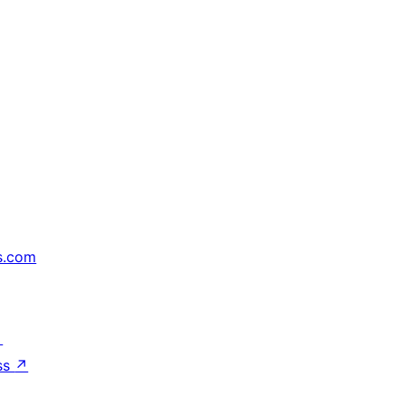
s.com
↗
ss
↗