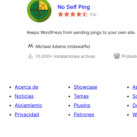
No Self Ping
evaluación
(14
)
total
Keeps WordPress from sending pings to your own site.
Michael Adams (mdawaffe)
10,000+ instalaciones activas
Probad
Acerca de
Showcase
A
Noticias
Temas
S
Alojamiento
Plugins
D
Privacidad
Patrones
W