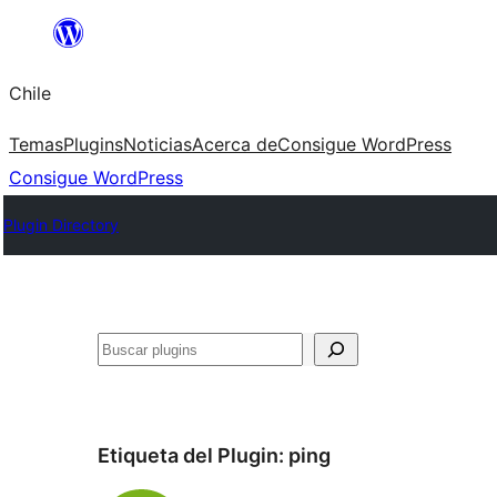
Saltar
al
Chile
contenido
Temas
Plugins
Noticias
Acerca de
Consigue WordPress
Consigue WordPress
Plugin Directory
Buscar
Etiqueta del Plugin:
ping