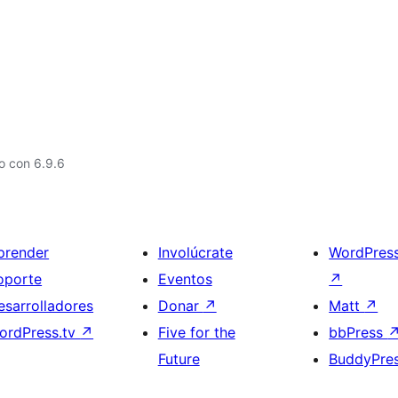
o con 6.9.6
prender
Involúcrate
WordPres
oporte
Eventos
↗
esarrolladores
Donar
↗
Matt
↗
ordPress.tv
↗
Five for the
bbPress
Future
BuddyPre