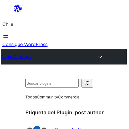
Saltar
al
Chile
contenido
Consigue WordPress
Plugin Directory
Buscar
Todos
Community
Commercial
Etiqueta del Plugin:
post author