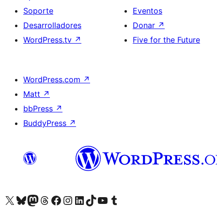
Soporte
Eventos
Desarrolladores
Donar
↗
WordPress.tv
↗
Five for the Future
WordPress.com
↗
Matt
↗
bbPress
↗
BuddyPress
↗
Visita nuestra cuenta de X (anteriormente Twitter)
Visita nuestra cuenta de Bluesky
Visita nuestra cuenta de Mastodon
Visita nuestra cuenta de Threads
Visita nuestra página de Facebook
Visita nuestra cuenta de Instagram
Visita nuestra cuenta de LinkedIn
Visita nuestra cuenta de TikTok
Visita nuestro canal de YouTube
Visita nuestra cuenta de Tumblr