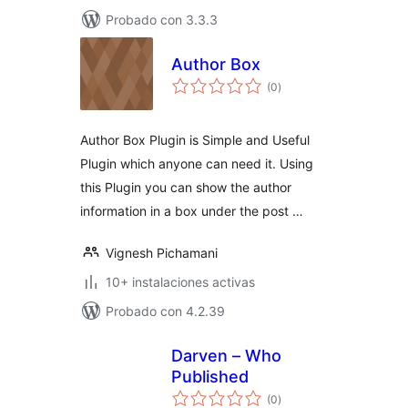
Probado con 3.3.3
Author Box
evaluación
(0
)
total
Author Box Plugin is Simple and Useful
Plugin which anyone can need it. Using
this Plugin you can show the author
information in a box under the post …
Vignesh Pichamani
10+ instalaciones activas
Probado con 4.2.39
Darven – Who
Published
evaluación
(0
)
total