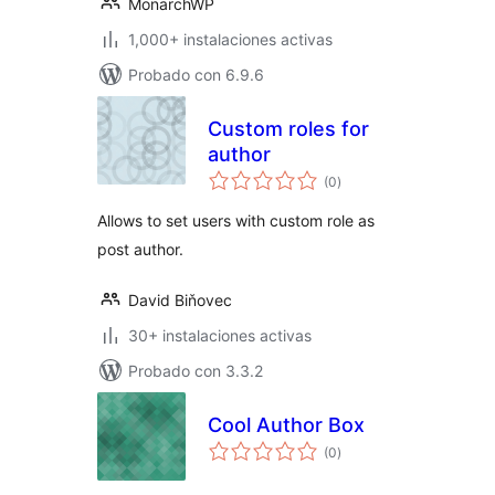
MonarchWP
1,000+ instalaciones activas
Probado con 6.9.6
Custom roles for
author
evaluación
(0
)
total
Allows to set users with custom role as
post author.
David Biňovec
30+ instalaciones activas
Probado con 3.3.2
Cool Author Box
evaluación
(0
)
total