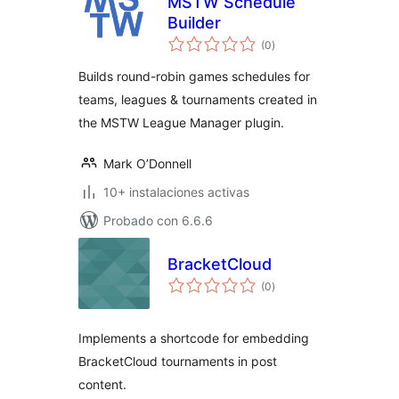
MSTW Schedule
Builder
evaluación
(0
)
total
Builds round-robin games schedules for
teams, leagues & tournaments created in
the MSTW League Manager plugin.
Mark O’Donnell
10+ instalaciones activas
Probado con 6.6.6
BracketCloud
evaluación
(0
)
total
Implements a shortcode for embedding
BracketCloud tournaments in post
content.