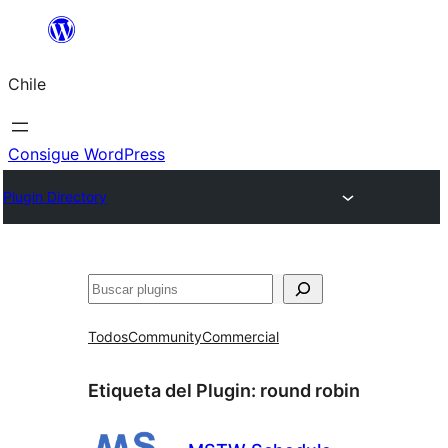
Saltar
al
Chile
contenido
Consigue WordPress
Plugin Directory
Buscar
Todos
Community
Commercial
Etiqueta del Plugin:
round robin